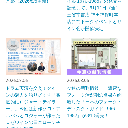
とめ（2026/8/6更新）
イル 1970-1986』の発売を
記念して、9月11日（金）
三省堂書店 神田神保町本
店にてトークイベントとサ
イン会が開催決定
2026.08.06
2026.08.06
ドラム実演を交えてクイー
今週の新刊情報！ 濃密な
ンの魅力を語り尽くす「徹
フォーク活況期の名盤を網
底的にロジャー・テイラ
羅した『日本のフォーク・
ー」。今回は新作ソロ・ア
ディスク・ガイド 1966-
ルバムとロジャーが作った
1982』が8/10発売！
ロゼワインの日本ローンチ