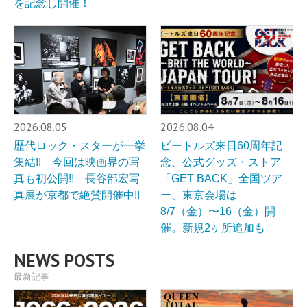
を記念し開催！
2026.08.05
2026.08.04
歴代ロック・スターが一挙
ビートルズ来日60周年記
集結!! 今回は映画界の写
念、公式グッズ・ストア
真も初公開!! 長谷部宏写
「GET BACK」全国ツア
真展が京都で絶賛開催中!!
ー、東京会場は
8/7（金）〜16（金）開
催。新規2ヶ所追加も
NEWS POSTS
最新記事