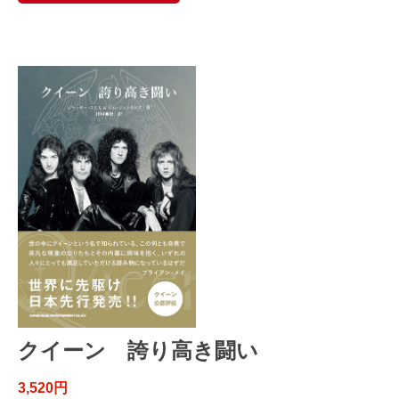
クイーン 誇り高き闘い
3,520円