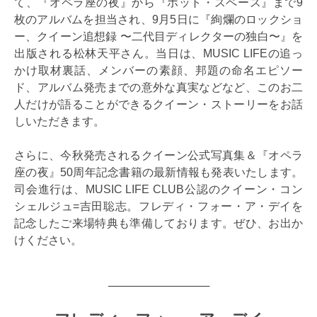
て、『オペラ座の夜』から『ホット・スペース』まで9
枚のアルバムを担当され、9月5日に『絢爛のロックショ
ー、クイーン追想録 〜二代目ディレクターの独白〜』を
出版される松林天平さん。当日は、MUSIC LIFEの追っ
かけ取材裏話、メンバーの素顔、邦題の命名エピソー
ド、アルバム発売までの意外な真実などなど、このお二
人だけが語ることができるクイーン・ストーリーをお話
しいただきます。
さらに、今秋発売されるクイーン公式写真集＆『オペラ
座の夜』50周年記念書籍の最新情報も発表いたします。
司会進行は、MUSIC LIFE CLUB公認のクイーン・コン
シェルジュ=吉田聡志。フレディ・フォー・ア・デイを
記念したご来場特典も準備しております。ぜひ、お出か
けください。
─────────────