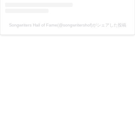
Songwriters Hall of Fame(@songwritershof)がシェアした投稿