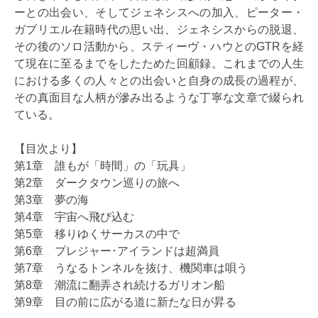
ーとの出会い、そしてジェネシスへの加入、ピーター・
ガブリエル在籍時代の思い出、ジェネシスからの脱退、
その後のソロ活動から、スティーヴ・ハウとのGTRを経
て現在に至るまでをしたためた回顧録。これまでの人生
における多くの人々との出会いと自身の成長の過程が、
その真面目な人柄が滲み出るような丁寧な文章で綴られ
ている。
【目次より】
第1章 誰もが「時間」の「玩具」
第2章 ダークタウン巡りの旅へ
第3章 夢の海
第4章 宇宙へ飛び込む
第5章 移りゆくサーカスの中で
第6章 プレジャー･アイランドは超満員
第7章 うなるトンネルを抜け、機関車は唄う
第8章 潮流に翻弄され続けるガリオン船
第9章 目の前に広がる道に新たな日が昇る