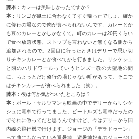
藤本
：カレーは美味しかったですか？
本
：リンゴが風土に合わなくてすぐ帰ったでしょ、確か
に修行の場なので肉が食べられないんです。カレーとか
も豆のカレーとかしかなくて。町のカレーは20円くらい
で食べ放題状態。ストップを言わないと無くなる側から
追加されるので。2回目に行ったときはデリーで思い切
りチキンカレーとか食べてから行きました。リシケシュ
と隣のハリドワールっていうヒンズー教の大聖地の間
に、ちょっとだけ修行の場じゃない町があって、そこで
はチキンカレーが食べられました（笑）。
藤本
：後は何か気がついたところは？
本
：ポール・サルツマンも映画の中でデリーからリシケ
シュに電車で行ってました、ビートルズも電車だったの
でそれに倣ってだと思うんですけど、今はデリーから国
内線の飛行機で行けます。ジョージの「デラドゥーン」
って曲にもなっている避暑地。避暑地好きのジョージは