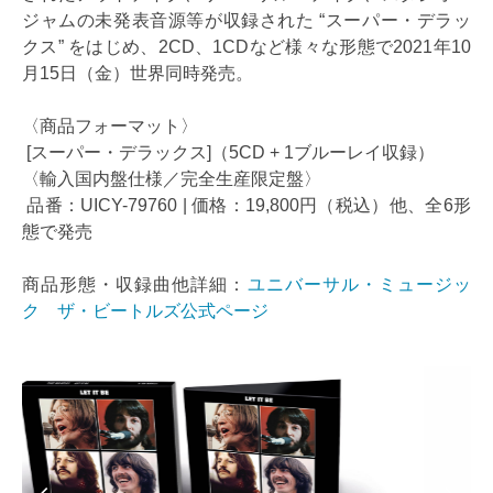
ジャムの未発表音源等が収録された “スーパー・デラッ
クス” をはじめ、2CD、1CDなど様々な形態で2021年10
月15日（金）世界同時発売。
〈商品フォーマット〉
[スーパー・デラックス]（5CD + 1ブルーレイ収録）
〈輸入国内盤仕様／完全生産限定盤〉
品番：UICY-79760 | 価格：19,800円（税込）他、全6形
態で発売
商品形態・収録曲他詳細：
ユニバーサル・ミュージッ
ク ザ・ビートルズ公式ページ