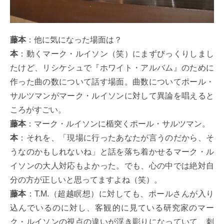
藤本
：他に気になった場面は？
本
：動くマーク・ルイソン（笑）にまずびっくりしまし
たけど、リシケシュで『ホワイト・アルバム』のために
作った曲の数について話す場面。曲数についてポール・
サルツマンがマーク・ルイソンに対して異論を唱えると
ころがすごい。
藤本
：マーク・ルイソンに楯突くポール・サルツマン。
本
：それを、「現場に行ったあなたが言うのだから、そ
うなのかもしれないね」と話を落ち着かせるマーク・ル
イソンの大人対応もよかった。でも、心の中では絶対自
分の方が正しいと思ってますよね（笑）。
藤本
：T.M.（超越瞑想）に対しても、ポールさんが入り
込んでいるのに対し、客観的に見ている研究家のマー
ク・ルイソンの視点の違いが浮き彫りになっていて、刺