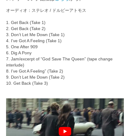
オーディオ：ステレオ / ドルビーアトモス
1. Get Back (Take 1)
2. Get Back (Take 2)
3. Don’t Let Me Down (Take 1)
4. I’ve Got A Feeling (Take 1)
5. One After 909
6. Dig A Pony
7. Jam/excerpt of “God Save The Queen” (tape change
interlude)
8. I’ve Got A Feeling” (Take 2)
9. Don’t Let Me Down (Take 2)
10. Get Back (Take 3)