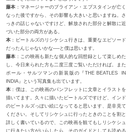
藤本
：マネージャーのブライアン・エプスタインが亡く
なった後ですから、その影響も大きいと思いますね。さ
っきの話じゃないですけど、解放された部分と解散に近
づいた部分の両方がある。
本
：ビートルズのリシケシュ行きは、重要なエピソード
だったんじゃないかな──と僕は思います。
藤本
：この映画も新たな個人的な回想録として楽しめた
し、今日来られた方も二度三度ご覧いただければ。また
ポール・サルツマンの新装版の『THE BEATLES IN
INDIA』という写真集も出ています。
本
：僕は、この映画のパンフレットに文章とイラストを
描いてます。久々に描いたビートルズですけど、インド
のビートルズっぽい絵になってると思います、是非見て
ください。そしてリシケシュに行ったときのことを割と
詳しく書いているので、この映画を観てもしリシケシュ
に行きたい方がいらしたら、そのガイドとしても読める