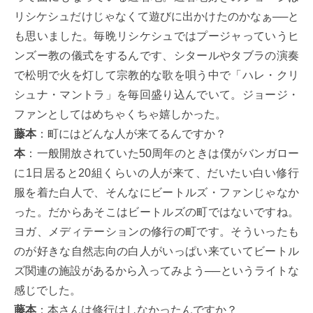
リシケシュだけじゃなくて遊びに出かけたのかなぁ──と
も思いました。毎晩リシケシュではプージャっていうヒ
ンズー教の儀式をするんです、シタールやタブラの演奏
で松明で火を灯して宗教的な歌を唄う中で「ハレ・クリ
シュナ・マントラ」を毎回盛り込んでいて。ジョージ・
ファンとしてはめちゃくちゃ嬉しかった。
藤本
：町にはどんな人が来てるんですか？
本
：一般開放されていた50周年のときは僕がバンガロー
に1日居ると20組くらいの人が来て、だいたい白い修行
服を着た白人で、そんなにビートルズ・ファンじゃなか
った。だからあそこはビートルズの町ではないですね。
ヨガ、メディテーションの修行の町です。そういったも
のが好きな自然志向の白人がいっぱい来ていてビートル
ズ関連の施設があるから入ってみよう──というライトな
感じでした。
藤本
：本さんは修行はしなかったんですか？