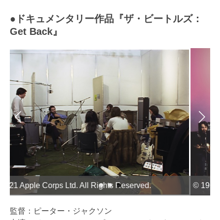
●ドキュメンタリー作品『ザ・ビートルズ：
Get Back』
© 1969 Paul McCartney. Photo by Linda McCartney.
©
監督：ピーター・ジャクソン