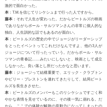
激的で面白かった。
本
：T.M.を信じてリシケシュまで行った人ですから。
藤本
：それで人生が変わった。だからビートルズの映画
でありながらポール・サルツマンさんの非常に個人的な
独白、人生訓的な話でもあるのが面白い。
本
：ビートルズの歴史の中でジョージがリーダーシップ
をとったイベントってこれだけなんですよ、他の3人が
ジョージについて行ったっていう。だからポール・サル
ツマンの青春記……みたいにしないと、映画として成立
しなかった。良い落とし所だったかなと思います。
藤本
：ジョージって結構重要で、エリック・クラプトン
やビリー・プレストンを連れてきたりして、結局ビート
ルズを長生きさせた。
本
：ビートルズのメンバーもこのリシケシュですごく和
やかな表情を見せているのに、その後一気に崩れる。だ
から、ここでの体験が解散の原動力になってしまったの