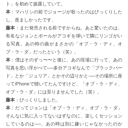
ト」を初めて披露していて。
本
：マハリシの前でジョージが歌ったのはびっくりした
し、羨ましかったです、
藤本
：まだ発売される前ですからね。あと驚いたのは、
有名なジョンとポールがアコギを弾いて隣にリンゴがい
る写真。あの時の曲がまさかの「オブ・ラ・ディ、オ
ブ・ラ・ダ」だったという（笑）。
本
：僕はそのずっ〜〜と後に、あの現場に行って、あの
写真を思い浮かべて──多分アコギなんで「ブラックバー
ド」とか「ジュリア」とかその辺りかと──その場所に座
ってiPhoneで聴いてたんですけど、「オブ・ラ・ディ、
オブ・ラ・ダ」には至りませんでした（笑）。
藤本
：びっくりしました。
本
：だってジョンは「オブ・ラ・ディ、オブ・ラ・ダ」
そんなに気に入ってないはずなのに、楽しくセッション
しているのは──、あの時は別に嫌いじゃなかったのか