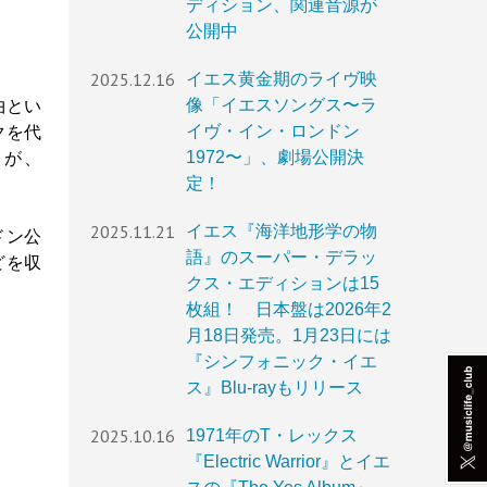
ディション、関連音源が
公開中
2025.12.16
イエス黄金期のライヴ映
像「イエスソングス〜ラ
曲とい
イヴ・イン・ロンドン
クを代
1972〜」、劇場公開決
』が、
定！
2025.11.21
イエス『海洋地形学の物
ドン公
語』のスーパー・デラッ
どを収
クス・エディションは15
枚組！ 日本盤は2026年2
月18日発売。1月23日には
『シンフォニック・イエ
ス』Blu-rayもリリース
2025.10.16
1971年のT・レックス
『Electric Warrior』とイエ