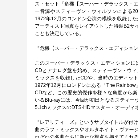
ス・セット『危機【スーパー・デラックス・エ
ー音源やスティーヴン・ウィルソンによる2
1972年12月のロンドン公演の模様を収録
アーティスト写真をレイアウトした特製B2サ
ことも決定している。
『危機【スーパー・デラックス・エディショ
このスーパー・デラックス・エディションには
CDとアナログ盤を始め、スティーヴン・ウィ
ミックスを収録したCDや、当時のエディッ
1972年12月にロンドンにある「The Rai
CDなど、この歴史的傑作を様々な角度から
いるBlu-rayには、今回が初出となるステ
5.1chミックスのDTS-HDマスター・オー
『レアリティーズ』というサブタイトルが付けら
曲のラフ・ミックスやオルタネイト・ヴァー
れぞれの名曲たちに新たな視点を与えてくれ