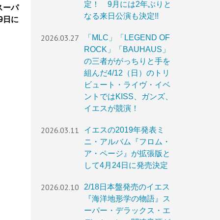
定！ 9月には2年ぶりと
スーパ
なる来日公演も決定!!
9日に
2026.03.27
「MLC」「LEGEND OF
ROCK」「BAUHAUS」
の三者ががっちりと手を
組んだ4/12（日）のトリ
ビュート・ライヴ・イベ
ントではKISS、ガンズ、
イエスが競演！
2026.03.11
イエスの2019年発表ミ
ニ・アルバム『フロム・
ア・ページ』が拡張版と
して4月24日に発売決定
2026.02.10
2/18日本盤発売のイエス
『海洋地形学の物語』ス
ーパー・デラックス・エ