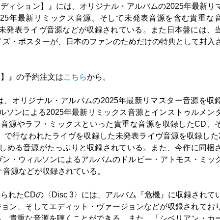
ディション】』には、オリジナル・アルバムの2025年最新リ
025年最新リミックス音源、そして未発表音源を含む貴重な
した未発表ライヴ音源などが収録されている。また日本盤には、
イズ・ポスターが、日本のファンのためだけの特典として封入
ン】』の予約注文は
こちら
から。
、オリジナル・アルバムの2025年最新リマスター音源を収
ルソンによる2025年最新リミックス音源とインストゥルメン
ト音源やラフ・ミックスといった貴重な音源を収録したCD、
nbow」で行なわれたライヴを収録した未発表ライヴ音源を収録した
楽しめる音源がたっぷりと収録されている。また、今作に同梱
ィーヴン・ウィルソンによるアルバムのドルビー・アトモス・ミッ
ディオ音源などが収録されている。
れたCDの〈Disc 3〉には、アルバム『危機』に収録されて
ジョン、そしてエディット・ヴァージョンなどが収録されてお
る、貴重な音源を聴くことができる。また、「シベリアン・カ