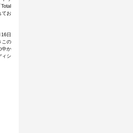
tal
れてお
16日
きこの
の中か
ディシ