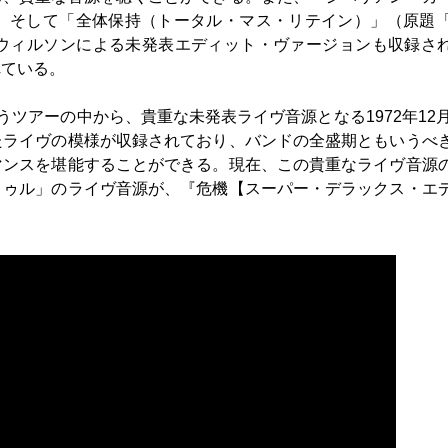
e」）、そして「全体保持（トータル・マス・リテイン）」（原題「To
ーヴン・ウィルソンによる未発表エディット・ヴァージョンも収録さ
れている。
作に伴うツアーの中から、貴重な未発表ライヴ音源となる1972年12月
たライヴの模様が収録されており、バンドの全盛期ともいうべ
マンスを堪能することができる。現在、この貴重なライヴ音源
トゥル」のライヴ音源が、『危機【スーパー・デラックス・エ