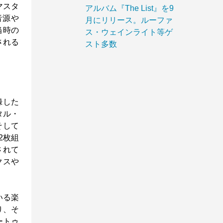
マスタ
アルバム『The List』を9
音源や
月にリリース。ルーファ
当時の
ス・ウェインライト等ゲ
される
スト多数
録した
タル・
そして
2枚組
されて
クスや
いる楽
り、そ
ートゥ