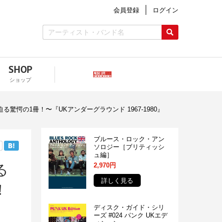
会員登録
ログイン
SHOP
ショップ
愕の1冊！〜『UKアンダーグラウンド 1967-1980』
ブルース・ロック・アン
ソロジー［ブリティッシ
ュ編］
2,970円
る
詳しく見る
！
ディスク・ガイド・シリ
ーズ #024 パンク UKエデ