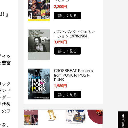
ィション
2,200円
!』
詳しく見る
ポストパンク・ジェネレ
ーション 1978-1984
3,850円
詳しく見る
ティッ
と豊富
CROSSBEAT Presents
from PUNK to POST-
PUNK
ロック
1,980円
バンド
詳しく見る
ンダー
年代後
くのフ
ンを、