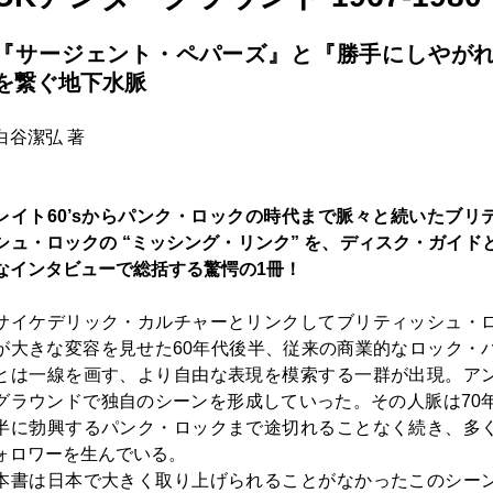
『サージェント・ペパーズ』と『勝手にしやがれ!
を繋ぐ地下水脈
白谷潔弘 著
レイト60’sからパンク・ロックの時代まで脈々と続いたブリ
シュ・ロックの “ミッシング・リンク” を、ディスク・ガイド
なインタビューで総括する驚愕の1冊！
サイケデリック・カルチャーとリンクしてブリティッシュ・
が大きな変容を見せた60年代後半、従来の商業的なロック・
とは一線を画す、より自由な表現を模索する一群が出現。ア
グラウンドで独自のシーンを形成していった。その人脈は70
半に勃興するパンク・ロックまで途切れることなく続き、多
ォロワーを生んでいる。
本書は日本で大きく取り上げられることがなかったこのシー