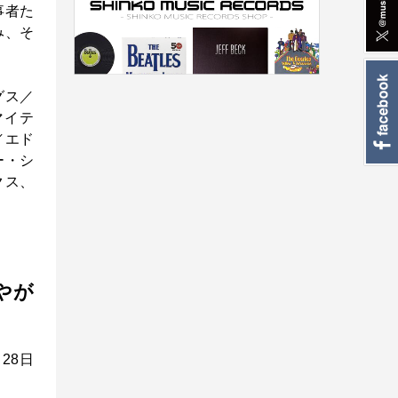
事者た
み、そ
グス／
マイテ
／エド
ー・シ
クス、
やが
28日