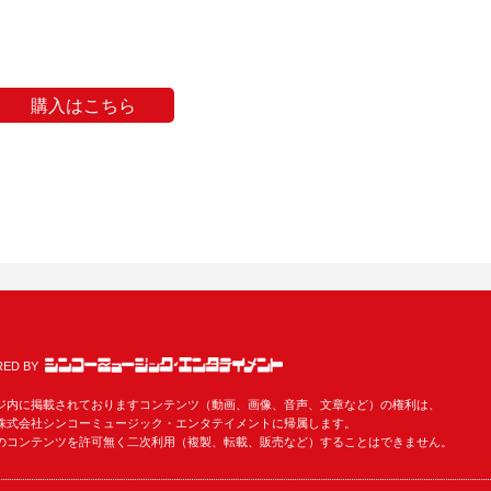
購入はこちら
ED BY
ジ内に掲載されておりますコンテンツ（動画、画像、音声、文章など）の権利は、
株式会社シンコーミュージック・エンタテイメントに帰属します。
のコンテンツを許可無く二次利用（複製、転載、販売など）することはできません。