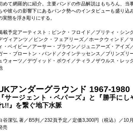
初めて網羅的に紹介。主要バンドの作品解説はもちろん、当
ちや彼らの影響下にあるパンク勢へのインタビューも盛り込
の実態を浮き彫りにする。
掲載予定アーティスト：ピンク・フロイド／プリティ・シン
デヴィアンツ／ピンク・フェアリーズ／ホークウィンド／
ィ・ベイビー／アーサー・ブラウン／ジュニアーズ・アイズ
ガー・ブロートン・バンド／クインテッセンス／ブリンズリ
ュウォーツ／デヴィッド・ボウイ／ティラノザウルス・レッ
他
UKアンダーグラウンド 1967-1980
『サージェント・ペパーズ』と『勝手にし
れ!!』を繋ぐ地下水脈
白谷潔弘 著／B5判／232頁予定／定価3,300円（税込）／10月
発売