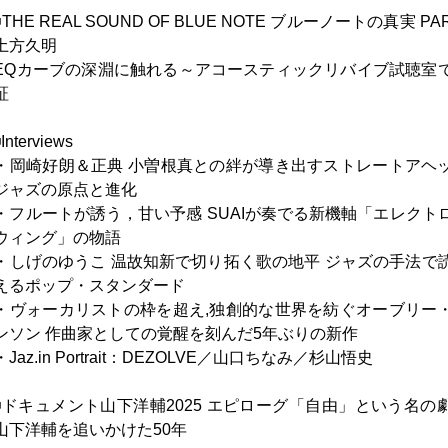
◾️THE REAL SOUND OF BLUE NOTE ブルーノートの真実 PAR
土方久明
EQカーブの深淵に触れる～アコースティックリバイブ試聴室
証
◾️Interviews
・岡崎好朗＆正典 小曽根真との絆が導き出すストレートアヘ
ジャズの原点と進化
・フルートが誘う，甘い予感 SUAIが奏でる新機軸「エレクト
ウィング」の物語
・しげのゆうこ 温故知新で切り拓く歌の地平 ジャズの手法で
えるポップ・スタンダード
・ヴォーカリストの枠を超え,独創的な世界を紡ぐオーブリー
ンソン 作曲家としての覚醒を刻んだ5年ぶりの新作
・Jaz.in Portrait：DEZOLVE／山口ちなみ／杉山悟史
◾️ドキュメント山下洋輔2025 エピローグ「自由」という名の
山下洋輔を追いかけた50年