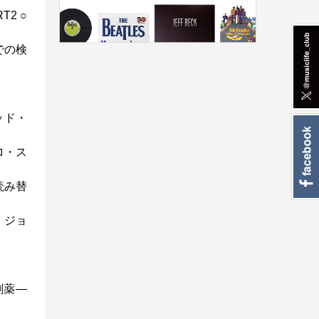
T2 ○
での検
ッド・
ロ・ス
読み替
・ジョ
劇薬―