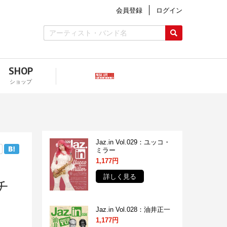
会員登録
ログイン
SHOP
ショップ
Jaz.in Vol.029：ユッコ・
ミラー
1,177円
詳しく見る
チ
Jaz.in Vol.028：油井正一
1,177円