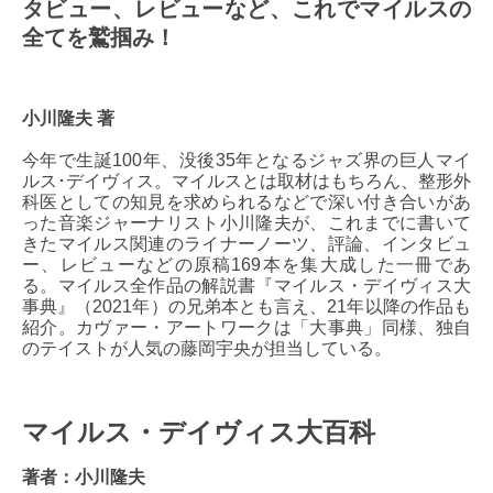
タビュー、レビューなど、これでマイルスの
全てを鷲掴み！
小川隆夫 著
今年で生誕100年、没後35年となるジャズ界の巨人マイ
ルス･デイヴィス。マイルスとは取材はもちろん、整形外
科医としての知見を求められるなどで深い付き合いがあ
った音楽ジャーナリスト小川隆夫が、これまでに書いて
きたマイルス関連のライナーノーツ、評論、インタビュ
ー、レビューなどの原稿169本を集大成した一冊であ
る。マイルス全作品の解説書『マイルス・デイヴィス大
事典』（2021年）の兄弟本とも言え、21年以降の作品も
紹介。カヴァー・アートワークは「大事典」同様、独自
のテイストが人気の藤岡宇央が担当している。
マイルス・デイヴィス大百科
著者：小川隆夫