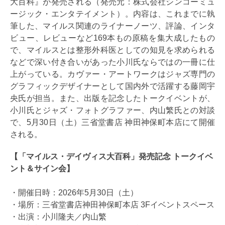
大百科』が発売される（発売元：株式会社シンコーミュ
ージック・エンタテイメント）。内容は、これまでに執
筆した、マイルス関連のライナーノーツ、評論、インタ
ビュー、レビューなど169本もの原稿を集大成したもの
で、マイルスとは整形外科医としての知見を求められる
などで深い付き合いがあった小川氏ならではの一冊に仕
上がっている。カヴァー・アートワークはジャズ専門の
グラフィックデザイナーとして国内外で活躍する藤岡宇
央氏が担当。また、出版を記念したトークイベントが、
小川氏とジャズ・フォトグラファー、内山繁氏との対談
で、5月30日（土）三省堂書店 神田神保町本店にて開催
される。
【「マイルス・デイヴィス大百科」発売記念 トークイベ
ント＆サイン会】
・開催日時：2026年5月30日（土）
・場所：三省堂書店神田神保町本店 3Fイベントスペース
・出演：小川隆夫／内山繁