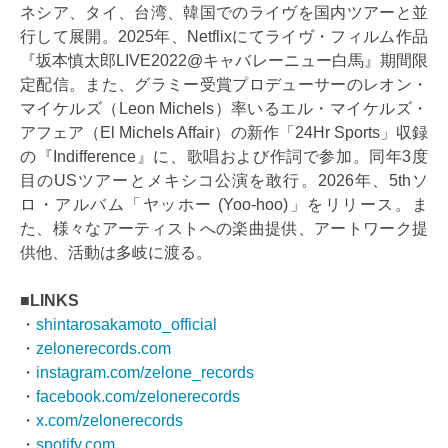
ネシア、タイ、台湾、韓国でのライヴを国内ツアーと並
行して展開。2025年、Netflixにてライヴ・フィルム作品
『坂本慎太郎LIVE2022@キャバレーニュー白馬』期間限
定配信。また、グラミー受賞プロデューサーのレオン・
マイケルズ（Leon Michels）率いるエル・マイケルズ・
アフェア（El Michels Affair）の新作「24Hr Sports」収録
の『Indifference』に、歌唱および作詞で参加。同年3度
目のUSツアーとメキシコ公演を敢行。2026年、5thソ
ロ・アルバム「ヤッホー (Yoo-hoo)」をリリース。ま
た、様々なアーティストへの楽曲提供、アートワーク提
供他、活動は多岐に渡る。
■LINKS
・
shintarosakamoto_official
・
zelonerecords.com
・
instagram.com/zelone_records
・
facebook.com/zelonerecords
・
x.com/zelonerecords
・
spotify.com