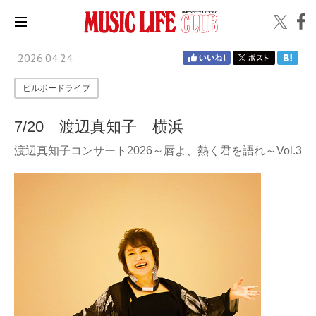
2026.04.24
ビルボードライブ
7/20 渡辺真知子 横浜
渡辺真知子コンサート2026～唇よ、熱く君を語れ～Vol.3