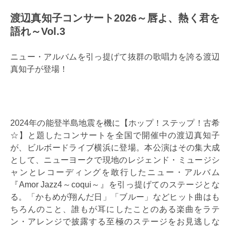
渡辺真知子コンサート2026～唇よ、熱く君を
語れ～Vol.3
ニュー・アルバムを引っ提げて抜群の歌唱力を誇る渡辺
真知子が登場！
2024年の能登半島地震を機に【ホップ！ステップ！古希
☆】と題したコンサートを全国で開催中の渡辺真知子
が、ビルボードライブ横浜に登場。本公演はその集大成
として、ニューヨークで現地のレジェンド・ミュージシ
ャンとレコーディングを敢行したニュー・アルバム
『Amor Jazz4～coqui～』を引っ提げてのステージとな
る。「かもめが翔んだ日」「ブルー」などヒット曲はも
ちろんのこと、誰もが耳にしたことのある楽曲をラテ
ン・アレンジで披露する至極のステージをお見逃しな