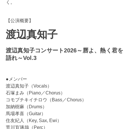
く。
【公演概要】
渡辺真知子
渡辺真知子コンサート2026～唇よ、熱く君を
語れ～Vol.3
●メンバー
渡辺真知子（Vocals）
石塚まみ（Piano／Chorus）
コモブチキイチロウ（Bass／Chorus）
加納樹麻（Drums）
馬場孝喜（Guitar）
住友紀人（Key, Sax, Ewi）
荒川'B'琢哉（Perc）