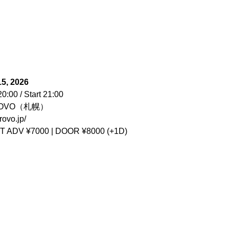
15, 2026
0:00 / Start 21:00
ROVO（札幌）
provo.jp/
T ADV ¥7000 | DOOR ¥8000 (+1D)