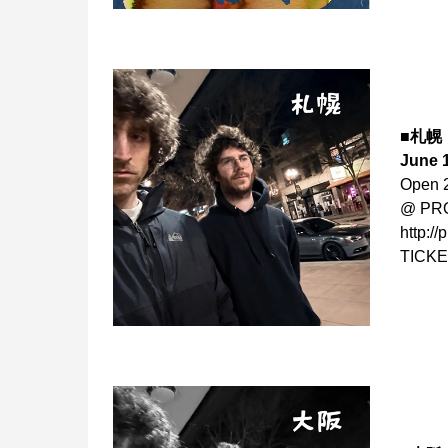
■札幌
June 
Open 2
@ P
http://
TICKE