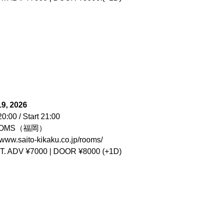
19, 2026
0:00 / Start 21:00
OOMS（福岡）
//www.saito-kikaku.co.jp/rooms/
T. ADV ¥7000 | DOOR ¥8000 (+1D)