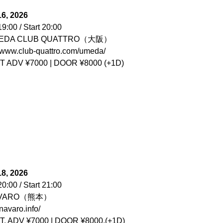
16, 2026
9:00 / Start 20:00
EDA CLUB QUATTRO（大阪）
//www.club-quattro.com/umeda/
T ADV ¥7000 | DOOR ¥8000 (+1D)
18, 2026
0:00 / Start 21:00
AVARO（熊本）
/navaro.info/
T. ADV ¥7000 | DOOR ¥8000.(+1D)