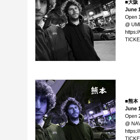
■大阪
June 
Open 1
@ UM
https:
TICKE
■熊本
June 
Open 2
@ N
https:/
TICKE