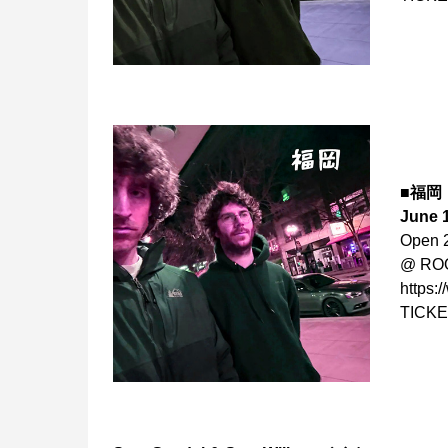
■福岡
June 
Open 2
@ R
https:
TICKE