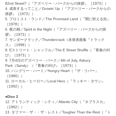
82nd Street?（『アズベリー・パークからの挨拶』 ［1973］）
4. 成長するってこと／Growin’ Up（『アズベリー・パークからの
挨拶』［1973］）
5. プロミスト・ランド／The Promised Land（『闇に吠える街』
［1978］）
6. 夜の精／Spirit in the Night（『アズベリー・パークからの挨
拶』［1973］）
7. サンダークラック／Thundercrack（未発表曲集『トラック
ス』［1998］）
8. Eストリート・シャッフル／The E Street Shuffle（『青春の叫
び』［1973］）
9. 7月4日のアズベリー・パーク／4th of July, Asbury
Park（Sandy）（『青春の叫び』［1973］）
10. ハングリー・ハート／Hungry Heart（『ザ・リバー』
［1980］）
11. ローカル・ヒーロー／Local Hero（『ラッキー・タウン』
［1992］）
●Disc 2
12. アトランティック・シティ／Atlantic City（『ネブラスカ』
［1982］）
13. タファー・ザ・・ザ・レスト／Tougher Than the Rest（『ト