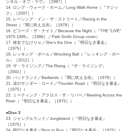
ンネル・オブ・ラヴ』［1987］）
14. ロング・ウォーク・ホーム／Long Walk Home（『マジッ
ク』［2007］）
15. レーシング・イン・ザ・ストリート／Racing in the
Street（『闇に吠える街』［1978］）
16. ビコーズ・ザ・ナイト／Because the Night（『THE "LIVE"
1975-1985』［1986］／Patti Smith Group cover）
17. 彼女でなけりゃ／She’s the One（『明日なき暴走』
［1975］）
18. レッキング・ボール／Wrecking Ball（『レッキング・ボー
ル』［2012］）
19. ザ・ライジング／The Rising（『ザ・ライジング』
［2002］）
20. バッドランド／Badlands（『闇に吠える街』［1978］）
21. 涙のサンダー・ロード／Thunder Road（『明日なき暴走』
［1975］）
22. ミーティング・アクロス・ザ・リバー／Meeting Across the
River（『明日なき暴走』［1975］）
●Disc 3
23. ジャングルランド／Jungleland（『明日なき暴走』
［1975］）
24. 明日なき暴走／Born to Run（『明日なき暴走』［1975］）