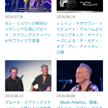
2026.07.28
2026.06.24
ボン・ジョヴィのMSGレ
シェイン・マガウワン・ト
ジデンシー公演にブルー
リビュート・アルバムより
ス・スプリングスティーン
ドロップキック・マーフィ
がサプライズで登場
ーズによる「ザ・ボディ・
オブ・アン・アメリカン」
公開
2026.06.15
2026.06.08
ブルース・スプリングステ
「Music America」開催。