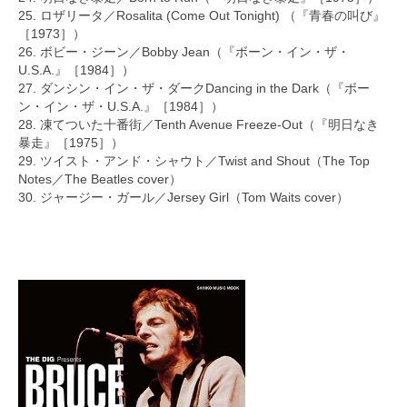
25. ロザリータ／Rosalita (Come Out Tonight) （『青春の叫び』
［1973］）
26. ボビー・ジーン／Bobby Jean（『ボーン・イン・ザ・
U.S.A.』［1984］）
27. ダンシン・イン・ザ・ダークDancing in the Dark（『ボー
ン・イン・ザ・U.S.A.』［1984］）
28. 凍てついた十番街／Tenth Avenue Freeze-Out（『明日なき
暴走』［1975］）
29. ツイスト・アンド・シャウト／Twist and Shout（The Top
Notes／The Beatles cover）
30. ジャージー・ガール／Jersey Girl（Tom Waits cover）