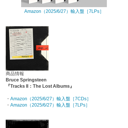
Amazon（2025/6/27）輸入盤［7LPs］
商品情報
Bruce Springsteen
『Tracks II：The Lost Albums』
・
Amazon（2025/6/27）輸入盤［7CDs］
・
Amazon（2025/6/27）輸入盤［7LPs］