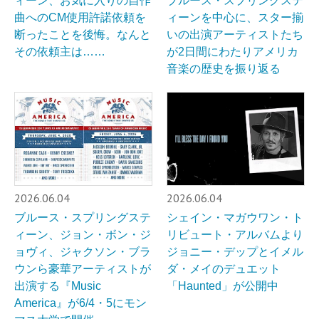
ィーン、お気に入りの自作
ブルース・スプリングステ
曲へのCM使用許諾依頼を
ィーンを中心に、スター揃
断ったことを後悔。なんと
いの出演アーティストたち
その依頼主は……
が2日間にわたりアメリカ
音楽の歴史を振り返る
2026.06.04
2026.06.04
ブルース・スプリングステ
シェイン・マガウワン・ト
ィーン、ジョン・ボン・ジ
リビュート・アルバムより
ョヴィ、ジャクソン・ブラ
ジョニー・デップとイメル
ウンら豪華アーティストが
ダ・メイのデュエット
出演する『Music
「Haunted」が公開中
America』が6/4・5にモン