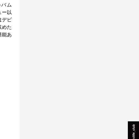
ルバム
ュー以
はデビ
収めた
堪能あ