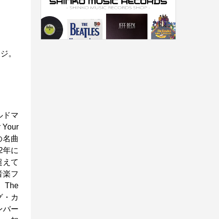
ージ。
ルドマ
our
々の名曲
2年に
を超えて
音楽フ
、The
グ・カ
ンバー