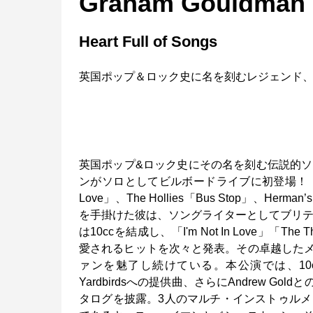
Graham Gouldman
Heart Full of Songs
英国ポップ＆ロック史に名を刻むレジェンド
英国ポップ&ロック史にその名を刻む伝説的ソ
ンがソロとしてビルボードライブに初登場！ 1960
Love」、The Hollies「Bus Stop」、Herman’
を手掛けた彼は、ソングライターとしてブリテ
は10ccを結成し、「I'm Not In Love」「The T
愛されるヒットを次々と発表。その卓越した
ァンを魅了し続けている。本公演では、10ccでの代表
Yardbirdsへの提供曲、さらにAndrew 
タログを披露。3人のマルチ・インストゥルメ