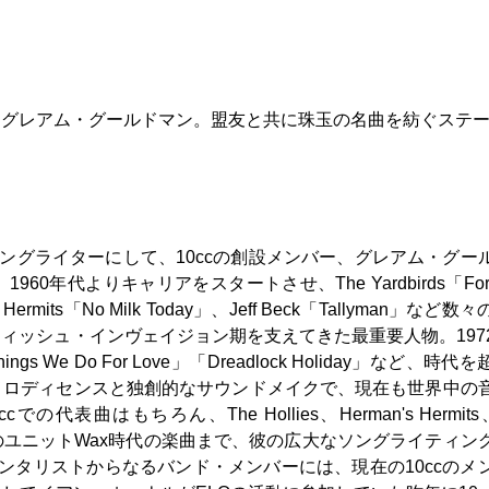
、グレアム・グールドマン。盟友と共に珠玉の名曲を紡ぐステ
ングライターにして、10ccの創設メンバー、グレアム・グー
年代よりキャリアをスタートさせ、The Yardbirds「For Y
s Hermits「No Milk Today」、Jeff Beck「Tallyman」など数
ィッシュ・インヴェイジョン期を支えてきた最重要人物。197
hings We Do For Love」「Dreadlock Holiday」など、時代
メロディセンスと独創的なサウンドメイクで、現在も世界中の
曲はもちろん、The Hollies、Herman's Hermits
GoldとのユニットWax時代の楽曲まで、彼の広大なソングライティン
ンタリストからなるバンド・メンバーには、現在の10ccのメ