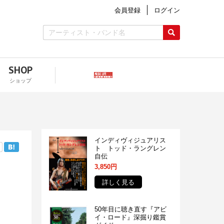
会員登録
ログイン
SHOP
ショップ
インディヴィジュアリス
ト トッド・ラングレン
自伝
3,850円
詳しく見る
50年目に聴き直す『アビ
イ・ロード』深掘り鑑賞