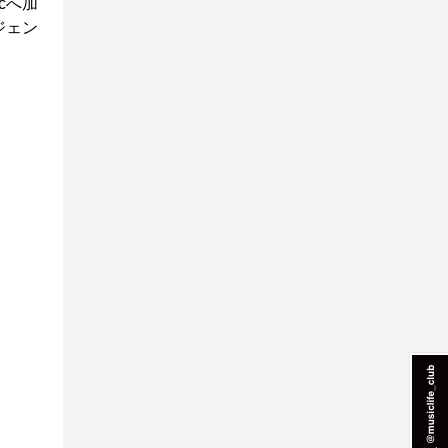
cへ加
ジェン