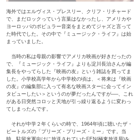
海外ではエルヴィス・プレスリー、クリフ・リチャード
で、まだロックっていう言葉はなかったし、アメリカや
ヨーロッパのポピュラー音楽をまとめてジャズと言って
た時代でした。その中で『ミュージック・ライフ』は始
まっていました。
当時の私は母親の影響でアメリカ映画が好きだったの
で、『ミュージック・ライフ』よりも淀川長治さんが編
集長をやってらした『映画の友』という雑誌を買ってま
した。小学校高学年から中学校の頃は、＜将来は『映画
の友』の編集部に入って有名な映画スターに会ってイン
タビューしたい＞というのが夢だったんですが──、これ
がある日突然コロッと天地が引っ繰り返るように変わっ
てしまったんです。
それが中学２年くらいの時で、1964年頃に聴いたザ・
ビートルズの「プリーズ・プリーズ・ミー」です。当
時、駐留米軍向けに放送されていたFEN(極東放送局)を