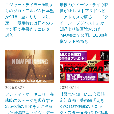
ロジャー・テイラー5年ぶ
最後のクイーン・ライヴ映
りのソロ・アルバム日本盤
像が4Kレストア＆ドルビ
が9/18（金）リリース決
ーアトモスで蘇る！ 『ク
定！ 限定特典は日本のフ
イーン：ブダペスト』が
ァン宛て手書きミニレター
10/7より映画館および
封入
IMAX®︎にて公開、10/30映
像ソフト発売も
2026.07.27
2026.07.24
フレディ・マーキュリー在
【緊急告知・MLC会員限
籍時のステージを現存する
定】京都・美術館「えき」
335公演の音源を元に詳解
KYOTOで開催の「ロッ
した追体験型ライヴ・デー
ク・スター★長谷部宏写真