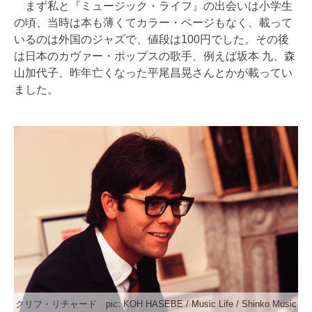
まず私と『ミュージック・ライフ』の出会いは小学生
の頃、当時は本も薄くてカラー・ページもなく、載って
いるのは外国のジャズで、値段は100円でした。その後
は日本のカヴァー・ポップスの歌手、例えば坂本 九、森
山加代子、昨年亡くなった平尾昌晃さんとかが載ってい
ました。
クリフ・リチャード pic: KOH HASEBE / Music Life / Shinko Music