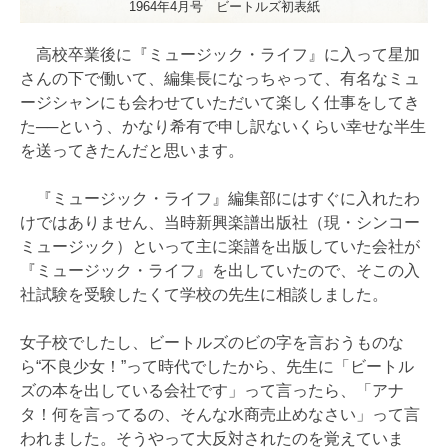
1964年4月号 ビートルズ初表紙
高校卒業後に『ミュージック・ライフ』に入って星加
さんの下で働いて、編集長になっちゃって、有名なミュ
ージシャンにも会わせていただいて楽しく仕事をしてき
た──という、かなり希有で申し訳ないくらい幸せな半生
を送ってきたんだと思います。
『ミュージック・ライフ』編集部にはすぐに入れたわ
けではありません、当時新興楽譜出版社（現・シンコー
ミュージック）といって主に楽譜を出版していた会社が
『ミュージック・ライフ』を出していたので、そこの入
社試験を受験したくて学校の先生に相談しました。
女子校でしたし、ビートルズのビの字を言おうものな
ら“不良少女！”って時代でしたから、先生に「ビートル
ズの本を出している会社です」って言ったら、「アナ
タ！何を言ってるの、そんな水商売止めなさい」って言
われました。そうやって大反対されたのを覚えていま