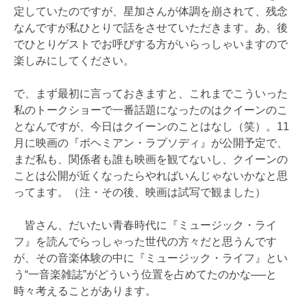
定していたのですが、星加さんが体調を崩されて、残念
なんですが私ひとりで話をさせていただきます。あ、後
でひとりゲストでお呼びする方がいらっしゃいますので
楽しみにしてください。
で、まず最初に言っておきますと、これまでこういった
私のトークショーで一番話題になったのはクイーンのこ
となんですが、今日はクイーンのことはなし（笑）。11
月に映画の『ボヘミアン・ラプソディ』が公開予定で、
まだ私も、関係者も誰も映画を観てないし、クイーンの
ことは公開が近くなったらやればいんじゃないかなと思
ってます。（注・その後、映画は試写で観ました）
皆さん、だいたい青春時代に『ミュージック・ライ
フ』を読んでらっしゃった世代の方々だと思うんです
が、その音楽体験の中に『ミュージック・ライフ』とい
う“一音楽雑誌”がどういう位置を占めてたのかな──と
時々考えることがあります。