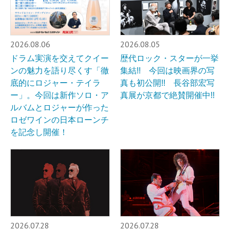
2026.08.06
2026.08.05
ドラム実演を交えてクイー
歴代ロック・スターが一挙
ンの魅力を語り尽くす「徹
集結!! 今回は映画界の写
底的にロジャー・テイラ
真も初公開!! 長谷部宏写
ー」。今回は新作ソロ・ア
真展が京都で絶賛開催中!!
ルバムとロジャーが作った
ロゼワインの日本ローンチ
を記念し開催！
2026.07.28
2026.07.28