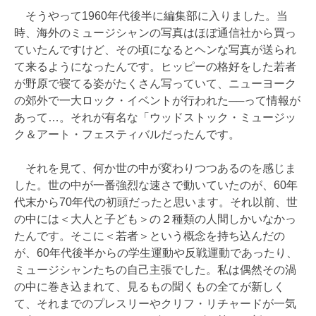
そうやって1960年代後半に編集部に入りました。当
時、海外のミュージシャンの写真はほぼ通信社から買っ
ていたんですけど、その頃になるとヘンな写真が送られ
て来るようになったんです。ヒッピーの格好をした若者
が野原で寝てる姿がたくさん写っていて、ニューヨーク
の郊外で一大ロック・イベントが行われた──って情報が
あって…。それが有名な「ウッドストック・ミュージッ
ク＆アート・フェスティバルだったんです。
それを見て、何か世の中が変わりつつあるのを感じま
した。世の中が一番強烈な速さで動いていたのが、60年
代末から70年代の初頭だったと思います。それ以前、世
の中には＜大人と子ども＞の２種類の人間しかいなかっ
たんです。そこに＜若者＞という概念を持ち込んだの
が、60年代後半からの学生運動や反戦運動であったり、
ミュージシャンたちの自己主張でした。私は偶然その渦
の中に巻き込まれて、見るもの聞くもの全てが新しく
て、それまでのプレスリーやクリフ・リチャードが一気