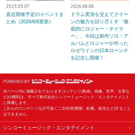
2023.03.07
2026.08.06
直近開催予定のイベントま
ドラム実演を交えてクイー
とめ（2026/8/6更新）
ンの魅力を語り尽くす「徹
底的にロジャー・テイラ
ー」。今回は新作ソロ・ア
ルバムとロジャーが作った
ロゼワインの日本ローンチ
を記念し開催！
POWERED BY
当ページ内に掲載されておりますコンテンツ(動画、画像、音声、文章な
ど)の権利は、すべて株式会社シンコーミュージック・エンタテイメント
に帰属します。
これらのコンテンツを許可無く二次利用(複製、転載、販売など)すること
はできません。
シンコーミュージック・エンタテイメント