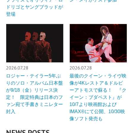
ドリゴとヤングブラッドが
登場
2026.07.28
2026.07.28
ロジャー・テイラー5年ぶ
最後のクイーン・ライヴ映
りのソロ・アルバム日本盤
像が4Kレストア＆ドルビ
が9/18（金）リリース決
ーアトモスで蘇る！ 『ク
定！ 限定特典は日本のフ
イーン：ブダペスト』が
ァン宛て手書きミニレター
10/7より映画館および
封入
IMAX®︎にて公開、10/30映
像ソフト発売も
NEWS POSTS