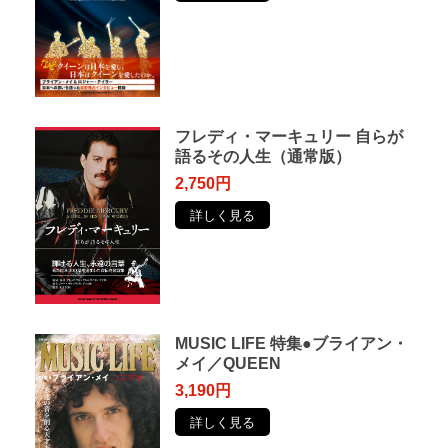
フレディ・マーキュリー ⾃らが
語るその⼈⽣（通常版）
2,750円
詳しく見る
MUSIC LIFE 特集●ブライアン・
メイ／QUEEN
3,190円
詳しく見る