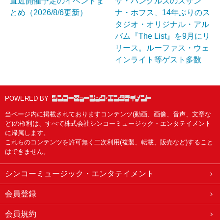
直近開催予定のイベントま
ザ・バングルズのスザン
とめ（2026/8/6更新）
ナ・ホフス、14年ぶりのス
タジオ・オリジナル・アル
バム『The List』を9月にリ
リース。ルーファス・ウェ
インライト等ゲスト多数
POWERED BY
当ページ内に掲載されておりますコンテンツ(動画、画像、音声、文章な
ど)の権利は、すべて株式会社シンコーミュージック・エンタテイメント
に帰属します。
これらのコンテンツを許可無く二次利用(複製、転載、販売など)すること
はできません。
シンコーミュージック・エンタテイメント
会員登録
会員規約