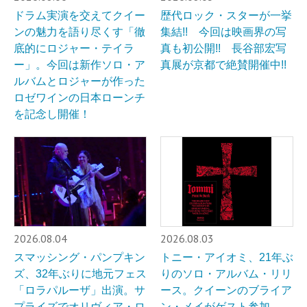
ドラム実演を交えてクイー
歴代ロック・スターが一挙
ンの魅力を語り尽くす「徹
集結!! 今回は映画界の写
底的にロジャー・テイラ
真も初公開!! 長谷部宏写
ー」。今回は新作ソロ・ア
真展が京都で絶賛開催中!!
ルバムとロジャーが作った
ロゼワインの日本ローンチ
を記念し開催！
2026.08.04
2026.08.03
スマッシング・パンプキン
トニー・アイオミ、21年ぶ
ズ、32年ぶりに地元フェス
りのソロ・アルバム・リリ
「ロラパルーザ」出演。サ
ース。クイーンのブライア
プライズでオリヴィア・ロ
ン・メイがゲスト参加