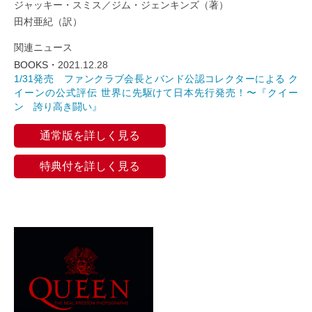
ジャッキー・スミス／ジム・ジェンキンズ（著）
田村亜紀（訳）
関連ニュース
BOOKS・
2021.12.28
1/31発売 ファンクラブ会長とバンド公認コレクターによる ク
イーンの公式評伝 世界に先駆けて日本先行発売！〜『クイー
ン 誇り高き闘い』
通常版を詳しく見る
特典付を詳しく見る