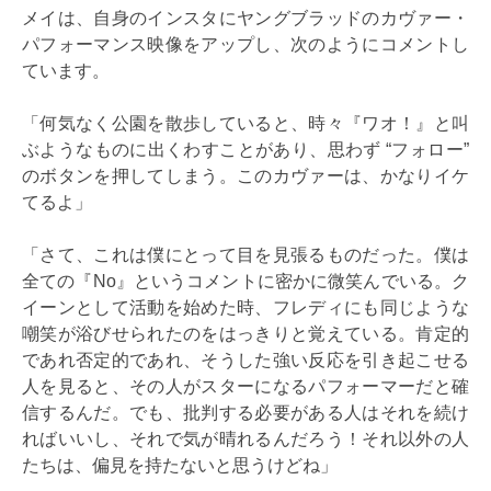
メイは、自身のインスタにヤングブラッドのカヴァー・
パフォーマンス映像をアップし、次のようにコメントし
ています。
「何気なく公園を散歩していると、時々『ワオ！』と叫
ぶようなものに出くわすことがあり、思わず “フォロー”
のボタンを押してしまう。このカヴァーは、かなりイケ
てるよ」
「さて、これは僕にとって目を見張るものだった。僕は
全ての『No』というコメントに密かに微笑んでいる。ク
イーンとして活動を始めた時、フレディにも同じような
嘲笑が浴びせられたのをはっきりと覚えている。肯定的
であれ否定的であれ、そうした強い反応を引き起こせる
人を見ると、その人がスターになるパフォーマーだと確
信するんだ。でも、批判する必要がある人はそれを続け
ればいいし、それで気が晴れるんだろう！それ以外の人
たちは、偏見を持たないと思うけどね」