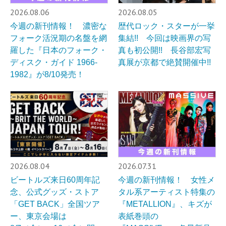
2026.08.06
2026.08.05
今週の新刊情報！ 濃密な
歴代ロック・スターが一挙
フォーク活況期の名盤を網
集結!! 今回は映画界の写
羅した『日本のフォーク・
真も初公開!! 長谷部宏写
ディスク・ガイド 1966-
真展が京都で絶賛開催中!!
1982』が8/10発売！
2026.08.04
2026.07.31
ビートルズ来日60周年記
今週の新刊情報！ 女性メ
念、公式グッズ・ストア
タル系アーティスト特集の
「GET BACK」全国ツア
『METALLION』、キズが
ー、東京会場は
表紙巻頭の