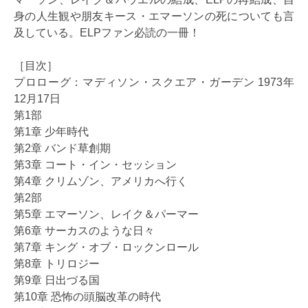
身の人生観や朋友キース・エマーソンの死についても言
及している。ELPファン必読の一冊！
［目次］
プロローグ：マディソン・スクエア・ガーデン 1973年
12月17日
第1部
第1章 少年時代
第2章 バンド草創期
第3章 コート・イン・セッション
第4章 クリムゾン、アメリカへ行く
第2部
第5章 エマーソン、レイク＆パーマー
第6章 サーカスのような日々
第7章 キング・オブ・ロックンロール
第8章 トリロジー
第9章 日出づる国
第10章 恐怖の頭脳改革の時代