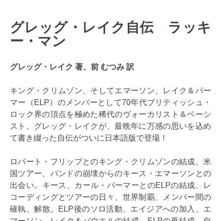
グレッグ・レイク自伝 ラッキ
ー・マン
グレッグ・レイク 著、前 むつみ 訳
キング・クリムゾン、そしてエマーソン、レイク＆パー
マー（ELP）のメンバーとして70年代ブリティッシュ・
ロック界の頂点を極めた稀代のヴォーカリスト＆ベーシ
スト、グレッグ・レイクが、最晩年に万感の思いを込め
て書き綴った自伝がついに日本語版で登場！
ロバート・フリップとのキング・クリムゾンの結成、米
国ツアー、バンドの崩壊からのキース・エマーソンとの
出会い。キース、カール・パーマーとのELPの結成、レ
コーディングとツアーの日々、世界制覇、メンバー間の
確執、解散。ELP後のソロ活動、エイジアへの加入、エ
マーソン、レイク＆パウエルの結成、ELPの再結成、自