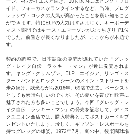
ーン、4位がイエスと続き、10位以内にはピンク・フロ
イド、フォーカスがランクインするなど、当時、プログ
レッシヴ・ロックの人気が高かったことを窺い知ること
ができます。特にELPの人気はすさまじく、キーボーデ
ィスト部門ではキース・エマーソンがぶっちぎりで1位
でした。前置きが長くなりましたが、ここからが本題で
す。
契約の調整で、日本語版の発売が遅れていた『グレッ
グ・レイク自伝 ラッキー・マン』が遂に発売されま
す。キング・クリムゾン、ELP、エイジア、リンゴ・ス
ター・バンドとロック・シーンのメイン・ストリートを
歩み続け、残念ながら2016年、69歳で逝去。ベーシスト
としても素晴らしいのですが、その憂いを帯びた歌声に
魅了された方も多いことでしょう。今回『グレッグ・レ
イク自伝 ラッキー・マン』の発売を記念して、ディス
クユニオン全店では、購入特典としてポストカードをプ
レゼントいたします。珍しく、ギブソン・レスポールを
持つグレッグの雄姿。1972年7月、嵐の中、後楽園球場