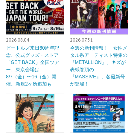
2026.08.04
2026.07.31
ビートルズ来日60周年記
今週の新刊情報！ 女性メ
念、公式グッズ・ストア
タル系アーティスト特集の
「GET BACK」全国ツア
『METALLION』、キズが
ー、東京会場は
表紙巻頭の
8/7（金）〜16（金）開
『MASSIVE』、各最新号
催。新規2ヶ所追加も
が登場！