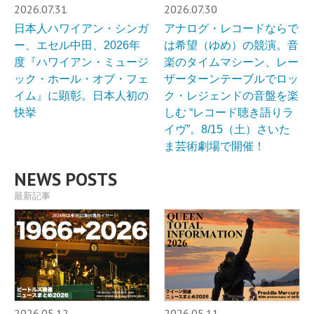
2026.07.31
2026.07.30
日本人ハワイアン・シンガ
アナログ・レコードならで
ー、エセル中田、2026年
は希望（ゆめ）の競演。音
度『ハワイアン・ミュージ
楽のタイムマシーン、レー
ック・ホール・オブ・フェ
ザーターンテーブルでロッ
イム』に顕彰。日本人初の
ク・レジェンドの音盤を楽
快挙
しむ “レコード聴き語りラ
イヴ”。8/15（土）さいた
ま芸術劇場で開催！
NEWS POSTS
最新記事
2026.05.12
2026.05.11