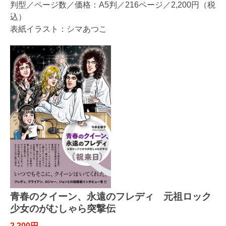
判型／ページ数／価格：A5判／216ページ／2,200円（税
込）
表紙イラスト：シマあつこ
青春のクイーン、永遠のフレディ 元祖ロック
少女のがむしゃら突撃伝
2,200円