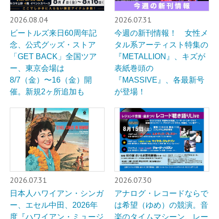
2026.08.04
2026.07.31
ビートルズ来日60周年記
今週の新刊情報！ 女性メ
念、公式グッズ・ストア
タル系アーティスト特集の
「GET BACK」全国ツア
『METALLION』、キズが
ー、東京会場は
表紙巻頭の
8/7（金）〜16（金）開
『MASSIVE』、各最新号
催。新規2ヶ所追加も
が登場！
2026.07.31
2026.07.30
日本人ハワイアン・シンガ
アナログ・レコードならで
ー、エセル中田、2026年
は希望（ゆめ）の競演。音
度『ハワイアン・ミュージ
楽のタイムマシーン、レー