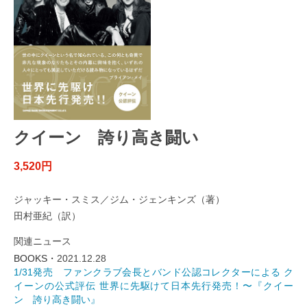
クイーン 誇り高き闘い
3,520円
ジャッキー・スミス／ジム・ジェンキンズ（著）
田村亜紀（訳）
関連ニュース
BOOKS・
2021.12.28
1/31発売 ファンクラブ会長とバンド公認コレクターによる ク
イーンの公式評伝 世界に先駆けて日本先行発売！〜『クイー
ン 誇り高き闘い』