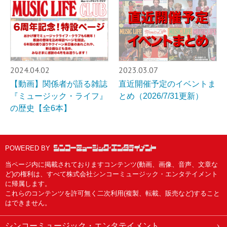
2024.04.02
2023.03.07
【動画】関係者が語る雑誌
直近開催予定のイベントま
『ミュージック・ライフ』
とめ（2026/7/31更新）
の歴史【全6本】
POWERED BY
当ページ内に掲載されておりますコンテンツ(動画、画像、音声、文章な
ど)の権利は、すべて株式会社シンコーミュージック・エンタテイメント
に帰属します。
これらのコンテンツを許可無く二次利用(複製、転載、販売など)すること
はできません。
シンコーミュージック・エンタテイメント