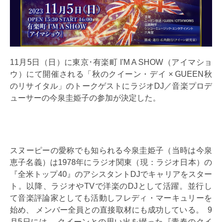
11月5日（日）に東京･有楽町 I'M A SHOW（アイマショ
ウ）にて開催される「秋のクイーン・デイ × GUEEN秋
のリサイタル」のトークゲストにラジオDJ／音楽プロデ
ューサーの今泉圭姫子の参加が決定した。
スヌーピーの愛称でも知られる今泉圭姫子（当時は今泉
恵子名義）は1978年にラジオ関東（現：ラジオ日本）の
『全米トップ40』のアシスタントDJでキャリアをスター
ト。以降、ラジオやTVで洋楽のDJとして活躍。並行し
て音楽評論家としても活動しフレディ・マーキュリーを
始め、 メンバー全員との直接取材にも成功している。 9
月5日には、 クイーンとの思い出を綴った『青春のクイ