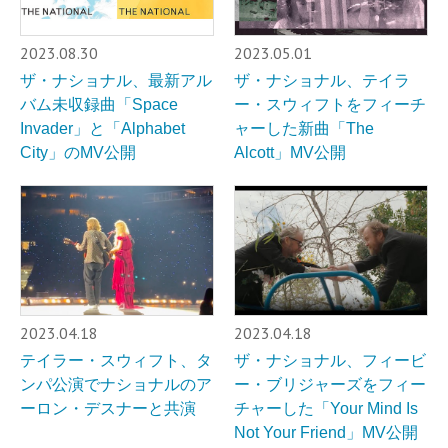
2023.08.30
2023.05.01
ザ・ナショナル、最新アル
ザ・ナショナル、テイラ
バム未収録曲「Space
ー・スウィフトをフィーチ
Invader」と「Alphabet
ャーした新曲「The
City」のMV公開
Alcott」MV公開
2023.04.18
2023.04.18
テイラー・スウィフト、タ
ザ・ナショナル、フィービ
ンパ公演でナショナルのア
ー・ブリジャーズをフィー
ーロン・デスナーと共演
チャーした「Your Mind Is
Not Your Friend」MV公開