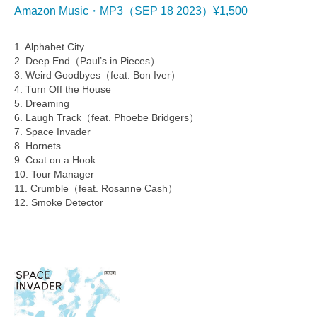
Amazon Music・MP3（SEP 18 2023）¥1,500
1. Alphabet City
2. Deep End（Paul’s in Pieces）
3. Weird Goodbyes（feat. Bon Iver）
4. Turn Off the House
5. Dreaming
6. Laugh Track（feat. Phoebe Bridgers）
7. Space Invader
8. Hornets
9. Coat on a Hook
10. Tour Manager
11. Crumble（feat. Rosanne Cash）
12. Smoke Detector