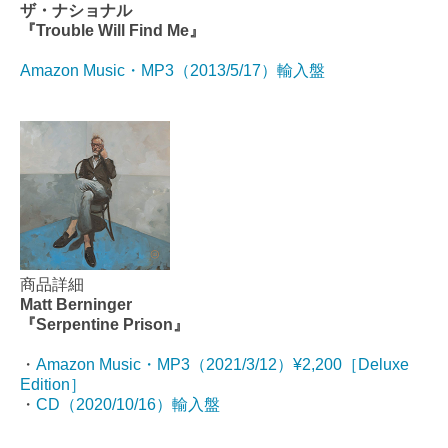
ザ・ナショナル
『Trouble Will Find Me』
Amazon Music・MP3（2013/5/17）輸入盤
商品詳細
Matt Berninger
『Serpentine Prison』
・
Amazon Music・MP3（2021/3/12）¥2,200［Deluxe
Edition］
・
CD（2020/10/16）輸入盤