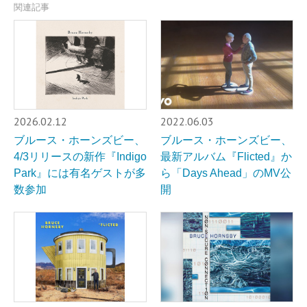
関連記事
2026.02.12
2022.06.03
ブルース・ホーンズビー、
ブルース・ホーンズビー、
4/3リリースの新作『Indigo
最新アルバム『Flicted』か
Park』には有名ゲストが多
ら「Days Ahead」のMV公
数参加
開