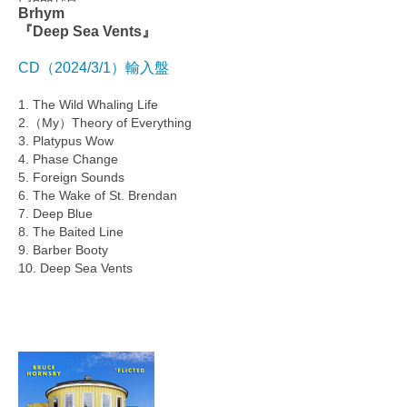
Brhym
『Deep Sea Vents』
CD（2024/3/1）輸入盤
1. The Wild Whaling Life
2.（My）Theory of Everything
3. Platypus Wow
4. Phase Change
5. Foreign Sounds
6. The Wake of St. Brendan
7. Deep Blue
8. The Baited Line
9. Barber Booty
10. Deep Sea Vents