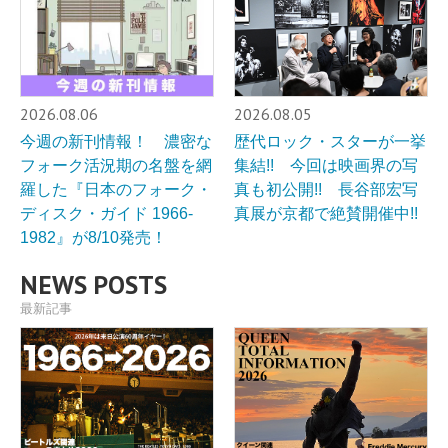
2026.08.06
2026.08.05
今週の新刊情報！ 濃密な
歴代ロック・スターが一挙
フォーク活況期の名盤を網
集結!! 今回は映画界の写
羅した『日本のフォーク・
真も初公開!! 長谷部宏写
ディスク・ガイド 1966-
真展が京都で絶賛開催中!!
1982』が8/10発売！
NEWS POSTS
最新記事