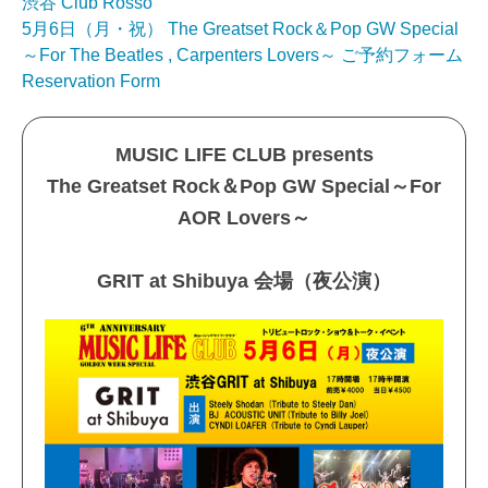
渋谷 Club Rosso
5月6日（月・祝） The Greatset Rock＆Pop GW Special
～For The Beatles , Carpenters Lovers～ ご予約フォーム
Reservation Form
MUSIC LIFE CLUB presents
The Greatset Rock＆Pop GW Special～For
AOR Lovers～
GRIT at Shibuya 会場（夜公演）