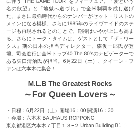
に伴う “THE GAME TOUR” をフィーチュア。「愛という
名の欲望」と「地獄へ道づれ」で全米制覇を成し遂げ
た、まさに最強時代からのナンバーがセット・リストの
メインになる模様。さらに1985年のライヴエイドのステ
ージも再現されるとのことで、期待はいやが上にも高ま
る。さらにトーク・タイムは、ゲストとして『ザ・ワー
クス』期の日本の担当ディレクター、森俊一郎氏が登
壇。司会進行は全米トップ40 The 80’sのナビゲーターで
ある矢口清治氏が担当。6月22日（土）、クイーン・フ
ァンは六本木に集合！
M.L.B The Greatest Rocks
～For Queen Lovers～
・日程：6月22日（土）開場16：00 開演16：30
・会場：六本木 BAUHAUS ROPPONGI
東京都港区六本木７丁目１３−２ Urban Building B1