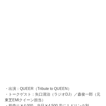
・出演：QUEER（Tribute to QUEEN）
・トークゲスト：矢口清治（ラジオDJ）／森俊一郎（元
東芝EMIクイーン担当）
・前売り￥4,000、当日￥4,500 共に１ドリンク別