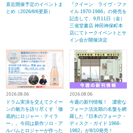
直近開催予定のイベントま
『クイーン ライヴ・ファ
とめ（2026/8/6更新）
イル 1970-1986』の発売を
記念して、9月11日（金）
三省堂書店 神田神保町本
店にてトークイベントとサ
イン会が開催決定
2026.08.06
2026.08.06
ドラム実演を交えてクイー
今週の新刊情報！ 濃密な
ンの魅力を語り尽くす「徹
フォーク活況期の名盤を網
底的にロジャー・テイラ
羅した『日本のフォーク・
ー」。今回は新作ソロ・ア
ディスク・ガイド 1966-
ルバムとロジャーが作った
1982』が8/10発売！