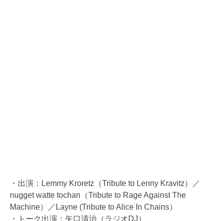
・出演：Lemmy Kroretz（Tribute to Lenny Kravitz）／
nugget watte tochan（Tribute to Rage Against The
Machine）／Layne (Tribute to Alice In Chains）
・トーク出演：矢口清治（ラジオDJ）