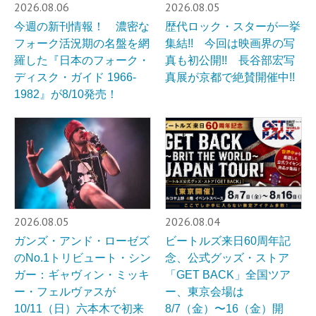
2026.08.06
2026.08.05
今週の新刊情報！ 濃密な
歴代ロック・スターが一挙
フォーク活況期の名盤を網
集結!! 今回は映画界の写
羅した『日本のフォーク・
真も初公開!! 長谷部宏写
ディスク・ガイド 1966-
真展が京都で絶賛開催中!!
1982』が8/10発売！
2026.08.05
2026.08.04
ガンズ・アンド・ローゼズ
ビートルズ来日60周年記
のNo.1トリビュート・シン
念、公式グッズ・ストア
ガー：ギャヴィン・ミッキ
「GET BACK」全国ツア
ー・フェルヴァスが
ー、東京会場は
10/11（日）六本木で初来
8/7（金）〜16（金）開