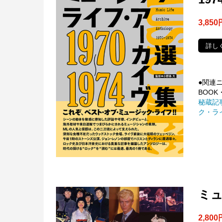
3,850
詳し
●関連
BOOK・
秘蔵記
ク・ライ
ミ
2,800