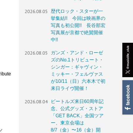
2026.08.05
歴代ロック・スターが一
挙集結!! 今回は映画界の
写真も初公開!! 長谷部宏
写真展が京都で絶賛開催
中!!
2026.08.05
ガンズ・アンド・ローゼ
ズのNo.1トリビュート・
シンガー：ギャヴィン・
ibute
ミッキー・フェルヴァス
が10/11（日）六本木で初
来日ライヴ開催！
2026.08.04
ビートルズ来日60周年記
念、公式グッズ・ストア
「GET BACK」全国ツア
ー、東京会場は
8/7（金）〜16（金）開
）／