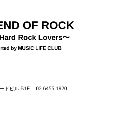
END OF ROCK
Hard Rock Lovers〜
rted by MUSIC LIFE CLUB
演
ードビル B1F
03-6455-1920