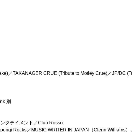
ake)／TAKANAGER CRUE (Tribute to Motley Crue)／JP/DC (Tr
nk 別
テイメント／Club Rosso
gi Rocks／MUSIC WRITER IN JAPAN（Glenn Williams