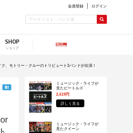
会員登録
ログイン
SHOP
ショップ
C、ホワイトスネイク、モトリー・クルーのトリビュート3バンドが出演！
ミュージック・ライフが
見たビートルズ
2,619円
詳しく見る
or
ミュージック・ライフが
見たクイーン
モト