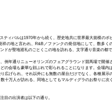
スティバルは1970年から続く、歴史地共に世界最大規模のポ
発祥の地と言われ、R&B／ファンクの発信地にして、数多く
バンドが聖地巡礼のごとくこの地を訪れる、文字通り音楽の都
けて、例年通りニューオリンズのフェアグラウンド競馬場で開催
どの会場も豪華な顔ぶれで彩られることになります。会場内は
繰り広げられ、それ以外にも無数の屋台だけでなく、各種展示
ら数十万人が訪れる、同地としてもマルディグラのお祭りに次
、注目の出演者は以下の通り。