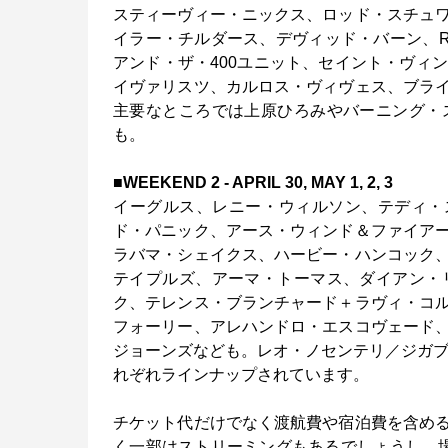
スティーヴィー・ニックス、ロッド・スチュ
イラー・チルダース、デヴィッド・バーン、R
アンド・ザ・400ユニット、セイント・ヴィ
イヴァリスツ、カルロス・ヴィヴェス、ブラ
主要なところでは上原ひろみやバーニング・
も。
■WEEKEND 2 - APRIL 30, MAY 1, 2, 3
イーグルス、レニー・ウィルソン、テディ・
ド・パニック、アース・ウィンド＆ファイア
ラバマ・シェイクス、ハービー・ハンコック
テイプルズ、アーマ・トーマス、ダイアン・
ク、テレンス・ブランチャード＋ラヴィ・コ
フォーリー、アレハンドロ・エスコヴェード
ジョーンズなども。レオ・ノセンテリ／ジガブー
れぞれラインナップされています。
チケット代だけでなく渡航費や宿泊費を含め
く一部はストリーミングもあるでしょうし、