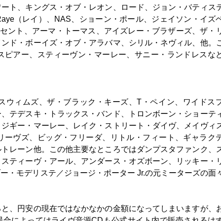
ワート、キングス・オブ・レオン、ロード、ジョン・バティス
aye（レイ）、NAS、ショーン・ポール、ジェイソン・イズ
ンセント、アーマ・トーマス、アイズレー・ブラザーズ、ザ・
インド・ボーイズ・オブ・アラバマ、シリル・ネヴィル、他。
スピアー、スティーヴン・マーレー、サニー・ランドレスな
スウィムズ、ザ・ブラック・キーズ、T・ペイン、ワイドス
ー、テデスキ・トラックス・バンド、トロンボーン・ショーテ
、ジギー・マーレー、レイク・ストリート・ダイヴ、メイヴィ
リーヴズ、ビッグ・フリーダ、リトル・フィート、ギャラク
ルトレーン他。この他主要なところではダンプスタファンク、
、スティーヴ・アール、アンダース・オズボーン、リッキー・
・モデリステ／ジョージ・ポーター Jr.の元ミーターズの面
ると、円安の現在ではなかなかの金額になってしまいますが、
場合によってはライヴ音源CDも公式サイト内で販売されるは