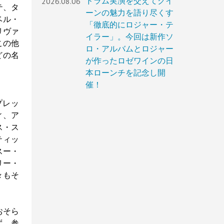
2026.08.06
ドラム実演を交えてクイ
テ、タ
ーンの魅力を語り尽くす
ベル・
「徹底的にロジャー・テ
リヴァ
イラー」。今回は新作ソ
この他
ロ・アルバムとロジャー
どの名
が作ったロゼワインの日
本ローンチを記念し開
催！
プレッ
ィ、ア
ス・ス
ティッ
スー・
リー・
々もそ
おそら
ず。参