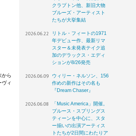
クラプトン他、新旧大物
ブルーズ・アーティスト
たちが大挙集結
2026.06.22
リトル・フィートの1971
年デビュー作、最新リマ
スター＆未発表テイク追
加のデラックス・エディ
ションが8/26発売
末から
2026.06.09
ウィリー・ネルソン、156
ーヴィ
作めの新作はその名も
『Dream Chaser』
2026.06.08
「Music America」開催。
ブルース・スプリングス
ティーンを中心に、スタ
ー揃いの出演アーティス
トたちが2日間にわたりア