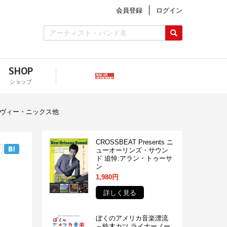
会員登録
ログイン
SHOP
ショップ
ーヴィー・ニックス他
CROSSBEAT Presents ニ
ューオーリンズ・サウン
ド 追悼:アラン・トゥーサ
ン
1,980円
詳しく見る
ぼくのアメリカ音楽漂流
～鈴木カツ ライナーノー