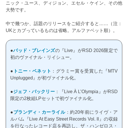
ニック・ユース、ディジョン、エセル・ケイン、その他
大勢です。
中で幾つか、話題のリリースをご紹介すると……（注：
UKとカブっているものは省略。アルファベット順）。
●
バッド・ブレインズ
の『Live』がRSD 2026限定で
初のヴァイナル・リイシュー。
●
トニー・ベネット
：グラミー賞を受賞した『MTV
Unplugged』が初ヴァイナル化。
●
ジェフ・バックリー
：『Live À L’Olympia』がRSD
限定の2枚組LPセットで初ヴァイナル化。
●
ブランディ・カーライル
：約20年前にライヴ・ア
ルバム『Live At Easy Street Records Vol. II』の収録
を行なったレコード店を再訪し、ザ・ハンゼロス・