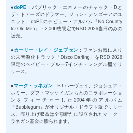
●
doPE
：パブリック・エネミーのチャック・Dと
ザ・ドアーズのドラマー、ジョン・デンズモアのユ
ニット、doPEのデビュー・アルバム『No Country
for Old Men』：2,000枚限定でRSD 2026当日のみの
販売。
●
カーリー・レイ・ジェプセン
：ファンお気に入り
の未音源化トラック「Disco Darling」をRSD 2026
限定のベイビー・ブルー7インチ・シングル盤でリ
リース。
●
マーク・ラネガン
：PJ ハーヴェイ、ジョシュア・
ホミー、ダフ・マッケイガンらとのコラボレーショ
ンをフィーチャーした2004年のアルバム
『Bubblegum』がオリジナル・ドラフト版でリリー
ス。売り上げ収益は全額新たに設立されたマーク・
ラネガン基金に贈られます。