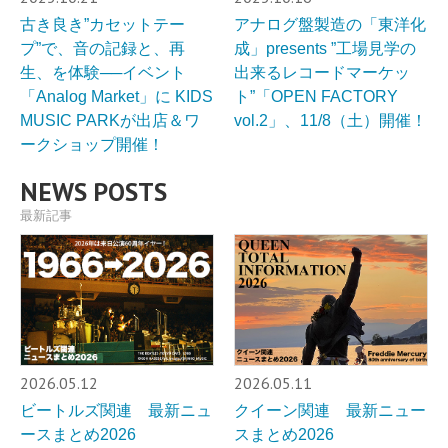
古き良き”カセットテー
アナログ盤製造の「東洋化
プ”で、⾳の記録と、再
成」presents ”工場見学の
⽣、を体験──イベント
出来るレコードマーケッ
「Analog Market」に KIDS
ト”「OPEN FACTORY
MUSIC PARKが出店＆ワ
vol.2」、11/8（土）開催！
ークショップ開催！
NEWS POSTS
最新記事
2026.05.12
2026.05.11
ビートルズ関連 最新ニュ
クイーン関連 最新ニュー
ースまとめ2026
スまとめ2026