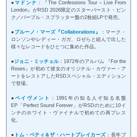
●
マドンナ
：『The Confessions Tour – Live From
London』がRSD 2026限定のスターバースト・ピン
ク／パープル・スプラッター盤の2枚組LPで発売。
●
ブルーノ・マーズ『Collaborations』
：マーク・
ロンソンやレディー・ガガ、ロゼらと組んで出した
様々なレコードをひとつに集めた作品。
●
ジョニ・ミッチェル
：1972年のアルバム 『For the
Roses』が初めて彼女のオリジナル・カヴァー・ア
ートをレストアしたRSDスペシャル・エディション
で登場。
●
ペイヴメント
：1991年の知る人ぞ知る名盤
EP「Perfect Sound Forever」がRSDのために10イ
ンチのホワイト・ヴァイナルで初めての再プレス
化。
●
トム・ペティ＆ザ・ハートブレイカーズ
：長年ブ