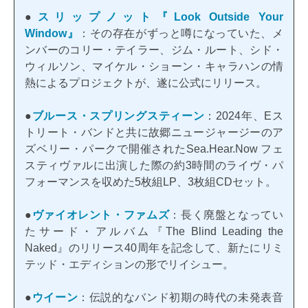
●
スリップノット『Look Outside Your
Window』
：その存在がずっと噂になっていた、メ
ンバーのコリー・テイラー、ジム・ルート、シド・
ウィルソン、マイケル・ショーン・キャラハンの情
熱によるプロジェクトが、遂に公式にリリース。
●
ブルース・スプリングスティーン
：2024年、Eス
トリート・バンドと共に故郷ニュージャージーのア
ズベリー・パークで開催されたSea.Hear.Now フェ
スティヴァルに出演した際の約3時間のライヴ・パ
フォーマンスを収めた5枚組LP、3枚組CDセット。
●
ヴァイオレント・ファムズ
：長く廃盤となってい
たサード・アルバム『The Blind Leading the
Naked』のリリース40周年を記念して、新たにリミ
テッド・エディションの形でリイシュー。
●
ウイーン
：伝説的なバンド初期の時代の未発表音