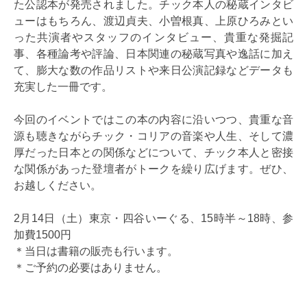
た公認本が発売されました。チック本人の秘蔵インタビ
ューはもちろん、渡辺貞夫、小曽根真、上原ひろみとい
った共演者やスタッフのインタビュー、貴重な発掘記
事、各種論考や評論、日本関連の秘蔵写真や逸話に加え
て、膨大な数の作品リストや来日公演記録などデータも
充実した一冊です。
今回のイベントではこの本の内容に沿いつつ、貴重な音
源も聴きながらチック・コリアの音楽や人生、そして濃
厚だった日本との関係などについて、チック本人と密接
な関係があった登壇者がトークを繰り広げます。ぜひ、
お越しください。
2月14日（土）東京・四谷いーぐる、15時半～18時、参
加費1500円
＊当日は書籍の販売も行います。
＊ご予約の必要はありません。