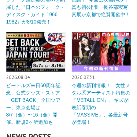
羅した『日本のフォーク・
真も初公開!! 長谷部宏写
ディスク・ガイド 1966-
真展が京都で絶賛開催中!!
1982』が8/10発売！
2026.08.04
2026.07.31
ビートルズ来日60周年記
今週の新刊情報！ 女性メ
念、公式グッズ・ストア
タル系アーティスト特集の
「GET BACK」全国ツア
『METALLION』、キズが
ー、東京会場は
表紙巻頭の
8/7（金）〜16（金）開
『MASSIVE』、各最新号
催。新規2ヶ所追加も
が登場！
NEWS POSTS