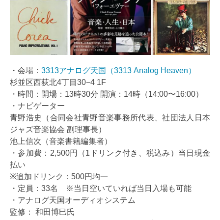
・会場：
3313アナログ天国（3313 Analog Heaven）
杉並区西荻北4丁目30−4 1F
・時間：開場：13時30分 開演：14時（14:00〜16:00）
・ナビゲーター
青野浩史（合同会社青野音楽事務所代表、社団法人日本
ジャズ音楽協会 副理事長）
池上信次（音楽書籍編集者）
・参加費：2,500円（1ドリンク付き、税込み）当日現金
払い
※追加ドリンク：500円均一
・定員：33名 ※当日空いていれば当日入場も可能
・アナログ天国オーディオシステム
監修： 和田博巳氏