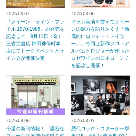
2026.08.07
2026.08.06
『クイーン ライヴ・ファ
ドラム実演を交えてクイー
イル 1970-1986』の発売を
ンの魅力を語り尽くす「徹
記念して、9月11日（金）
底的にロジャー・テイラ
三省堂書店 神田神保町本
ー」。今回は新作ソロ・ア
店にてトークイベントとサ
ルバムとロジャーが作った
イン会が開催決定
ロゼワインの日本ローンチ
を記念し開催！
2026.08.06
2026.08.05
今週の新刊情報！ 濃密な
歴代ロック・スターが一挙
フォーク活況期の名盤を網
集結!! 今回は映画界の写