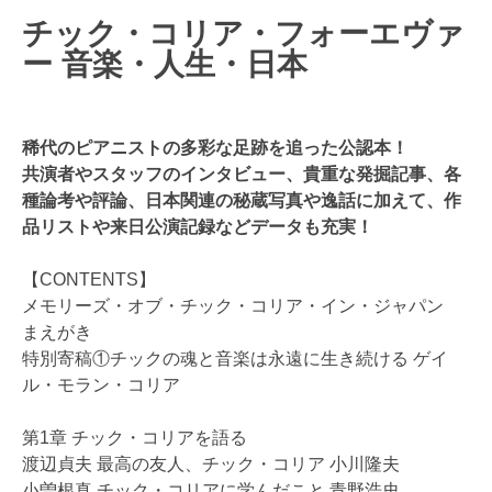
チック・コリア・フォーエヴァ
ー 音楽・人生・日本
稀代のピアニストの多彩な足跡を追った公認本！
共演者やスタッフのインタビュー、貴重な発掘記事、各
種論考や評論、日本関連の秘蔵写真や逸話に加えて、作
品リストや来日公演記録などデータも充実！
【CONTENTS】
メモリーズ・オブ・チック・コリア・イン・ジャパン
まえがき
特別寄稿①チックの魂と音楽は永遠に生き続ける ゲイ
ル・モラン・コリア
第1章 チック・コリアを語る
渡辺貞夫 最高の友人、チック・コリア 小川隆夫
小曽根真 チック・コリアに学んだこと 青野浩史