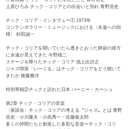
上原ひろみ チック・コリアとの出会いと別れ 青野浩史
チック・コリア・インタヴュー① 1973年
コンテンポラリー・ミュージックにおける〈永遠への回
帰〉 杉田誠一
チック・コリアを聞いていたら透きとおった静寂の彼方
に永遠が見えてきた 今野雄二
ステージを降りたチック・コリア 池上比沙之
ジャズ喫茶「いーぐる」はチック・コリアをどう聴いて
きたか 後藤雅洋
特別寄稿②チックと訪れた日本 バーニー・カーシュ
第2章 チック・コリアの音楽
〈座談会〉チック・コリアの考える〝ジャズ〟とは 青野
浩史・小川隆夫・小高秀一・佐藤俊太郎
多くの仲間たちと創造した多彩な音楽〜チック・コリ