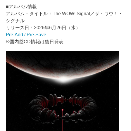
■アルバム情報
アルバム・タイトル：The WOW! Signal／ザ・ワウ！・
シグナル
リリース日：2026年6月26日（水）
Pre-Add / Pre-Save
※国内盤CD情報は後日発表