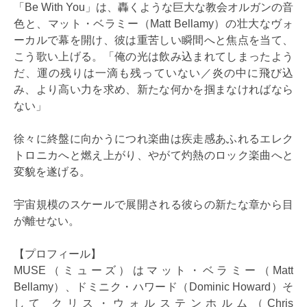
「Be With You」は、轟くような巨大な教会オルガンの音
色と、マット・ベラミー（Matt Bellamy）の壮大なヴォ
ーカルで幕を開け、彼は重苦しい瞬間へと焦点を当て、
こう歌い上げる。「俺の光は飲み込まれてしまったよう
だ、運の残りは一滴も残っていない／炎の中に飛び込
み、より高い力を求め、新たな何かを掴まなければなら
ない」
徐々に終盤に向かうにつれ楽曲は疾走感あふれるエレク
トロニカへと燃え上がり、やがて灼熱のロック楽曲へと
変貌を遂げる。
宇宙規模のスケールで展開される彼らの新たな章から目
が離せない。
【プロフィール】
MUSE（ミューズ）はマット・ベラミー（Matt
Bellamy）、ドミニク・ハワード（Dominic Howard）そ
して クリス・ウォルステンホルム（Chris