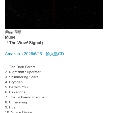
商品情報
Muse
『The Wow! Signal』
Amazon（2026/6/26）輸入盤CD
1. The Dark Forest
2. Nightshift Superstar
3. Shimmering Scars
4. Cryogen
5. Be with You
6. Hexagons
7. The Sickness in You & I
8. Unravelling
9. Hush
10. Space Debris