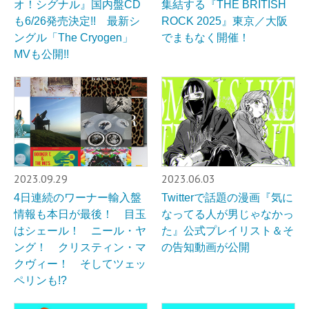
オ！シグナル』国内盤CD
集結する『THE BRITISH
も6/26発売決定!! 最新シ
ROCK 2025』東京／大阪
ングル「The Cryogen」
でまもなく開催！
MVも公開!!
2023.09.29
2023.06.03
4日連続のワーナー輸入盤
Twitterで話題の漫画『気に
情報も本日が最後！ 目玉
なってる人が男じゃなかっ
はシェール！ ニール・ヤ
た』公式プレイリスト＆そ
ング！ クリスティン・マ
の告知動画が公開
クヴィー！ そしてツェッ
ペリンも!?