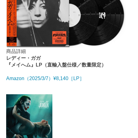
商品詳細
レディー・ガガ
『メイへム』LP（直輸入盤仕様／数量限定）
Amazon（2025/3/7）¥8,140［LP］