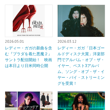
2026.05.01
2026.03.12
レディー・ガガの新曲を含
レディー・ガガ「日本ゴー
む『プラダを着た悪魔２』
ルドディスク大賞」洋楽部
サントラ配信開始！ 映画
門でアルバム・オブ・ザ・
は本日より日米同時公開
イヤー、ベスト3アルバ
ム、ソング・オブ・ザ・イ
ヤー・バイ・ストリーミン
グを受賞！