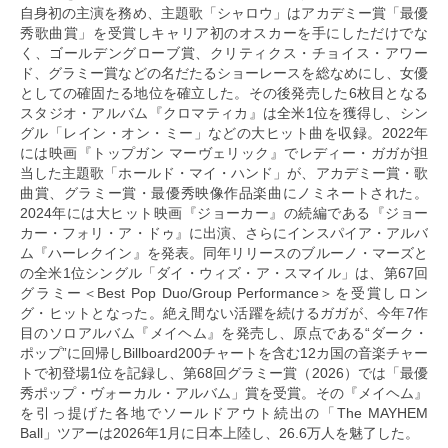
自身初の主演を務め、主題歌「シャロウ」はアカデミー賞「最優
秀歌曲賞」を受賞しキャリア初のオスカーを手にしただけでな
く、ゴールデングローブ賞、クリティクス・チョイス・アワー
ド、グラミー賞などの名だたるショーレースを総なめにし、女優
としての確固たる地位を確立した。その後発売した6枚目となる
スタジオ・アルバム『クロマティカ』は全米1位を獲得し、シン
グル「レイン・オン・ミー」などの大ヒット曲を収録。2022年
には映画『トップガン マーヴェリック』でレディー・ガガが担
当した主題歌「ホールド・マイ・ハンド」が、アカデミー賞・歌
曲賞、グラミー賞・最優秀映像作品楽曲にノミネートされた。
2024年には大ヒット映画『ジョーカー』の続編である『ジョー
カー・フォリ・ア・ドゥ』に出演、さらにインスパイア・アルバ
ム『ハーレクイン』を発表。同年リリースのブルーノ・マーズと
の全米1位シングル「ダイ・ウィズ・ア・スマイル」は、第67回
グラミー＜Best Pop Duo/Group Performance＞を受賞しロン
グ・ヒットとなった。絶え間ない活躍を続けるガガが、今年7作
目のソロアルバム『メイヘム』を発売し、原点である“ダーク・
ポップ”に回帰しBillboard200チャートを含む12カ国の音楽チャー
トで初登場1位を記録し、第68回グラミー賞（2026）では「最優
秀ポップ・ヴォーカル・アルバム」賞を受賞。その『メイヘム』
を引っ提げた各地でソールドアウト続出の「The MAYHEM
Ball」ツアーは2026年1月に日本上陸し、26.6万人を魅了した。