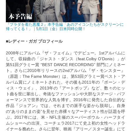
『プラダを着た悪魔２』本予告編「あのアイコンたちがスクリーンに
帰ってくる！」｜5月1日（金）日米同時公開！
■レディー・ガガ プロフィール
2008年にアルバム『ザ・フェイム』でデビュー。1stアルバムに
して、収録曲の「ジャスト・ダンス（feat.Colby O’Donis）」が
第51回グラミー賞 “BEST DANCE RECORDING” 部門にノミネー
ト。さらに2010年リリースの2ndアルバム『ザ・モンスター』
（原題：The Fame Monster）は、第53回グラミー賞ベスト・ア
ルバム賞にノミネートされた。その後も2011年の『ボーン・デ
ィス・ウェイ』、2013年の『アートポップ』など、数々のヒッ
ト曲を世に輩出し、奇抜なファッションや大胆なステージ・パフ
ォーマンスで世界的な人気を博す。2016年に発売した自伝的な
作品『ジョアン』では、それまでの派手な姿から脱却し、自身
の“ありのままの姿”を見せた赤裸々なアーティスト性が話題を呼
ぶ。2017年には、米・NFL主催のスーパーボウル・ハーフタイ
ムショーへの出演、コーチェラ2017にて史上初の女性ヘッドラ
イナーを務めた。さらに翌年、映画『アリー／スター誕生』にて