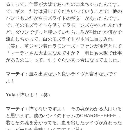
る」って。仕事が大阪であったのに来ちゃったんです。
で、ギターだけは貸してくださいっていうことで、他の
バンドもいたからモズライトのギターがあったんです。
で、そのモズライトを借りてラモーンズをやったんだけ
ど、ダウンでずっと弾いていたら、爪が割れたか何かで
流血しちゃって、白のモズライトが本当に血まみれ
（笑）。革ジャン着たラモンーズ・ファンが唖然として
「マーティさん大丈夫なんですか？ 明日も大阪で仕事
があるのに」って、引くぐらい真っ青になってました。
マーティ：
血を出さないと良いライヴと言えないです
よ！
Yuki：
怖いよ！（笑）
マーティ：
怖くないですよ！ その魂がわかる人はいる
と思います。僕のバンドのドラムのCHARGEEEEEE...
君もその魂を分かってる。血を出したライヴが終わった
ら、ビールが美味しいんですよ（笑）。