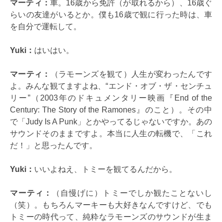
マーティ：
車。16歳から免許（が取れるから）、16歳ぐ
らいの友達がいるとか。僕も16歳で観に行った時は、車
を自分で運転して。
Yuki：
はいはい。
マーティ：
（ラモーンズを観て）人生が変わったんです
よ。みんな観てますよね、“エンド・オブ・ザ・センチュ
リー”（2003年のドキュメンタリー映画『End of the
Century: The Story of the Ramones』のこと）。その中
で「Judy Is A Punk」とかやってるじゃないですか。あの
サウンドそのままですよ。本当に人生の転機で、「これ
だ！」と思ったんです。
Yuki：
いいよねえ、トミーを観てるんだから。
マーティ：
（自慢げに）トミーでしか観たことないし
（笑）。もちろんマーキーも大好きなんですけど、でも
トミーの時代って、純粋なラモーンズのサウンドが生ま