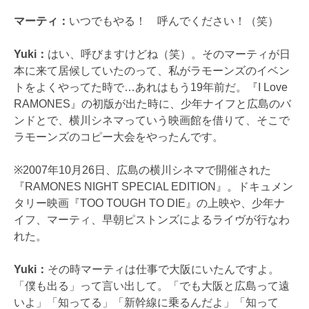
マーティ：
いつでもやる！ 呼んでください！（笑）
Yuki：
はい、呼びますけどね（笑）。そのマーティが日
本に来て居候していたのって、私がラモーンズのイベン
トをよくやってた時で…あれはもう19年前だ。『I Love
RAMONES』の初版が出た時に、少年ナイフと広島のバ
ンドとで、横川シネマっていう映画館を借りて、そこで
ラモーンズのコピー大会をやったんです。
※2007年10月26日、広島の横川シネマで開催された
『RAMONES NIGHT SPECIAL EDITION』。ドキュメン
タリー映画『TOO TOUGH TO DIE』の上映や、少年ナ
イフ、マーティ、早朝ピストンズによるライヴが行なわ
れた。
Yuki：
その時マーティは仕事で大阪にいたんですよ。
「僕も出る」って言い出して。「でも大阪と広島って遠
いよ」「知ってる」「新幹線に乗るんだよ」「知って