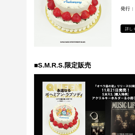
発行
詳し
■S.M.R.S.限定販売