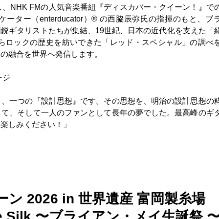
、NHK FMの人気音楽番組『ディスカバー・クイーン！』で
ー（enterducator）® の西脇辰弥氏の指揮のもと、ブ
鋭ギタリストたちが集結、19世紀、日本の近代化を支えた「
からロックの歴史を紡いできた「レッド・スペシャル」の調べ
」の融合を世界へ発信します。
ージ
く、一つの『設計思想』です。その思想を、明治の設計思想の
して、そして一人のファンとして長年の夢でした。最高峰のギ
お楽しみください！」
 2026 in 世界遺産 富岡製糸場
& The Silk 〜ブライアン・メイ生誕祭 