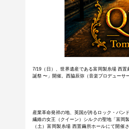
7/19（日）、世界遺産である富岡製糸場 西置繭所ホー
誕祭 〜」開催。西脇辰弥（音楽プロデューサ
産業革命発祥の地、英国が誇るロック・バン
繊維の女王（クイーン）シルクの聖地「富岡製
（土）富岡製糸場 西置繭所ホールにて開催