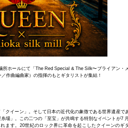
ルにて「The Red Special & The Silk〜ブライアン
ー／作曲編曲家）の指揮のもとギタリストが集結！
ド「クイーン」。そして日本の近代化の象徴である世界遺産で
糸場」。この二つの「至宝」が共鳴する特別なイベントが7 月
されます。20世紀のロック界に革命を起こしたクイーンのギ