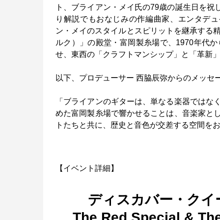
ト、ブライアン・メイ氏の79歳の誕生日を祝し
り解説でもおなじみの作編曲家、エンタデュケータ
ン・メイのスタイルとスピリットを継承する精
ルク）」の殿堂・富岡製糸場で、1970年代
せ、東西の「クラフトマンシップ」と「革新
以下、プロデューサー 西脇辰弥からのメッセ
「ブライアンのギターは、単なる楽器ではな
めた富岡製糸場で響かせることは、音楽家と
トたちと共に、歴史と音色が交差する空間を
【イベント詳細】
ディスカバー・クイーン
The Red Special 