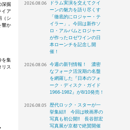
2026.08.06
ドラム実演を交えてクイ
の深掘
ーンの魅力を語り尽くす
ライア
「徹底的にロジャー・テ
絹（シ
イラー」。今回は新作ソ
を響か
ロ・アルバムとロジャー
が作ったロゼワインの日
本ローンチを記念し開
催！
粋を集
2026.08.06
今週の新刊情報！ 濃密
タリス
なフォーク活況期の名盤
を網羅した『日本のフォ
ーク・ディスク・ガイド
1966-1982』が8/10発売！
2026.08.05
歴代ロック・スターが一
挙集結!! 今回は映画界の
写真も初公開!! 長谷部宏
写真展が京都で絶賛開催
〜