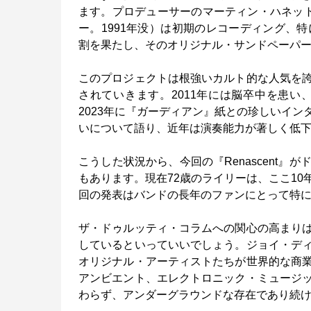
ます。プロデューサーのマーティン・ハネット
ー。1991年没）は初期のレコーディング、特に『The 
割を果たし、そのオリジナル・サンドペーパ
このプロジェクトは根強いカルト的な人気を
されていきます。2011年には脳卒中を患
2023年に『ガーディアン』紙との珍しいイ
いについて語り、近年は演奏能力が著しく低
こうした状況から、今回の『Renascent
もあります。現在72歳のライリーは、ここ1
回の発表はバンドの長年のファンにとって特
ザ・ドゥルッティ・コラムへの関心の高まり
しているといっていいでしょう。ジョイ・デ
オリジナル・アーティストたちが世界的な商
アンビエント、エレクトロニック・ミュージ
わらず、アンダーグラウンドな存在であり続