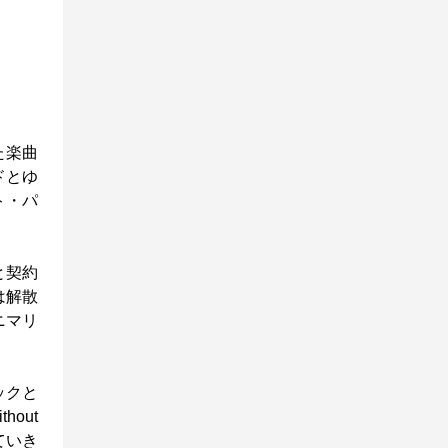
た楽曲
ドとゆ
ト・パ
と契約
は解散
ニマリ
ックと
out
ていき