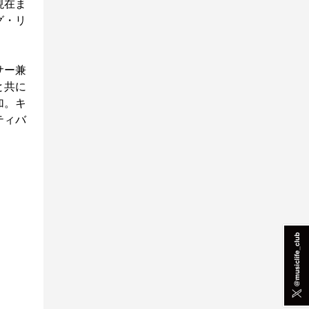
現在ま
グ・リ
サー兼
と共に
加。キ
ティバ