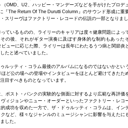
（OMD、U2、ハッピー・マンデーズなどを手がけたプロデ
Return Of The Durutti Column』のサウンド形成に
ー・スリーヴはファクトリー・レコードの伝説の一部となりま
誇っているものの、ライリーのキャリアは度々健康問題によっ
い、その後、それがギター演奏に及ぼす身体的な制約もあった
ンタビューに応じた際、ライリーは長年にわたるうつ病と関節炎
下したと述べていました。
』がドゥルッティ・コラム最後のアルバムになるのではないかとい
0年ほど公の場への登場やインタビューをほとんど避けてきたた
に注目すべきものとなっています。
は、ポスト・パンクの実験的な側面に対するより広範な再評価
ィヴィジョンやニュー・オーダーといったファクトリー・レコ
業的成功を収めた一方で、ザ・ドゥルッティ・コラムは、イン
ックなど、様々なジャンルのミュージシャンに影響を与えたに
けました。