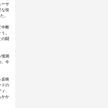
ューサ
重要な役
した。
て中断
そう。
との闘
う憶測
め、今
を反映
ードの
ディ、
もかか