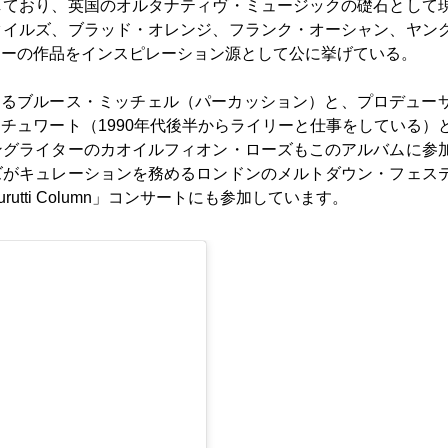
しており、英国のオルタナティヴ・ミュージックの礎石として
タイルズ、ブラッド・オレンジ、フランク・オーシャン、ヤン
リーの作品をインスピレーション源として公に挙げている。
ーであるブルース・ミッチェル（パーカッション）と、プロデュー
チュワート（1990年代後半からライリーと仕事をしている）
ングライターのカオイルフィオン・ローズもこのアルバムに参
ズがキュレーションを務めるロンドンのメルトダウン・フェス
he Durutti Column」コンサートにも参加しています。