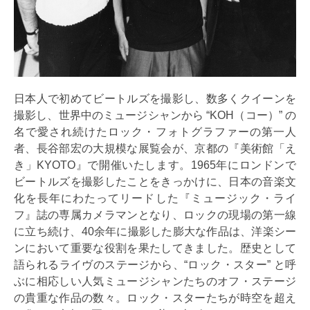
日本人で初めてビートルズを撮影し、数多くクイーンを
撮影し、世界中のミュージシャンから “KOH（コー）” の
名で愛され続けたロック・フォトグラファーの第一人
者、長谷部宏の大規模な展覧会が、京都の『美術館「え
き」KYOTO』で開催いたします。1965年にロンドンで
ビートルズを撮影したことをきっかけに、日本の音楽文
化を長年にわたってリードした『ミュージック・ライ
フ』誌の専属カメラマンとなり、ロックの現場の第一線
に立ち続け、40余年に撮影した膨大な作品は、洋楽シー
ンにおいて重要な役割を果たしてきました。歴史として
語られるライヴのステージから、“ロック・スター” と呼
ぶに相応しい人気ミュージシャンたちのオフ・ステージ
の貴重な作品の数々。ロック・スターたちが時空を超え