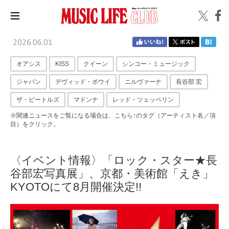
2026.06.01
オアシス
KISS
クイーン
シンコー・ミュージック
ジャパン
デヴィッド・ボウイ
ニルヴァーナ
長谷部 宏
ザ・ビートルズ
マドンナ
レッド・ツェッペリン
※関連ニュースをご覧になる場合は、こちら↑のタグ（アーティスト名／項
目）をクリック。
〈イベント情報〉「ロック・スター★長
谷部宏写真展」、京都・美術館「えき」
KYOTOにて8月開催決定!!