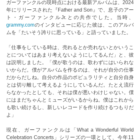
ガーファンクルの現時点における最新アルバムは、2024
年にリリースされた『Father and Son』で、息子のアー
ト・ガーファンクルJr.との共作でした。当時、
grammy.com
のインタビューに応じた彼は、このアルバ
ムを「たいそう誇りに思っている」と語っていました。
「仕事をしている時は、売れるとか売れないとかいうこ
とについてはあまり考えないようにしてるんだ」と、彼
は説明しました。「僕が歌うのは、歌わずにはいられな
いからだ。僕がアルバムを作るのは、それが自分の仕事
だからだしね。自分の作品のポピュラリティと自分自身
とは切り離して考えるようにしているんだ。たとえ流行
らなかったとしても、それは僕が悪いわけじゃない。僕
にはまだちゃんとミューズがいるからね。僕はこれから
も歌い続けるし、新しいレコードを作り続けるつもりだ
よ」
現在、ガーファンクルは「What a Wonderful World
Celebration Concerts」シリーズの一環として、今年11