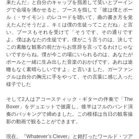
来たんだ」と自分のキャップを指差して笑いとブーイン
グで会場を沸かせると、プースを指して「彼は僕とポー
ル（・サイモン）のレコードを聴いて、曲の書き方を覚
えたんだそうだよ。キミは僕の生徒ってことだね」と言
い、プースもそれを受けて「そうです、その通りです
よ。僕はあなたの生徒です。僕がこう言うのは、決して
この素敵な観客の前だからお世辞を言ってるわけじゃな
いですからね。僕が今この場にいられるのは、あなたが
ポールと一緒に生み出した音楽のおかげです。あれは途
轍もなく素晴らしいですよ」と言いました。ガーファン
クルは自分の胸元に手をやって、その言葉に感じ入った
様子でした
そして2人はアコースティック・ギターの伴奏で「The
Boxer」をデュエットで披露し、後半はフルのバンド演
奏のバッキングで締めました。この模様は当日の観客撮
影の動画で観ることができます。
現在、『Whatever’s Clever』と銘打ったワールド・ツア