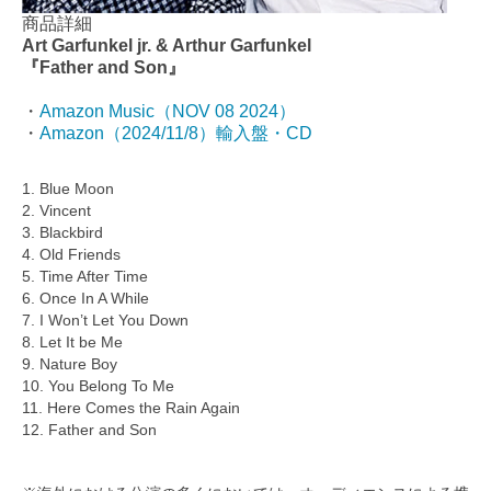
商品詳細
Art Garfunkel jr. & Arthur Garfunkel
『Father and Son』
・
Amazon Music（NOV 08 2024）
・
Amazon（2024/11/8）輸入盤・CD
1. Blue Moon
2. Vincent
3. Blackbird
4. Old Friends
5. Time After Time
6. Once In A While
7. I Won’t Let You Down
8. Let It be Me
9. Nature Boy
10. You Belong To Me
11. Here Comes the Rain Again
12. Father and Son