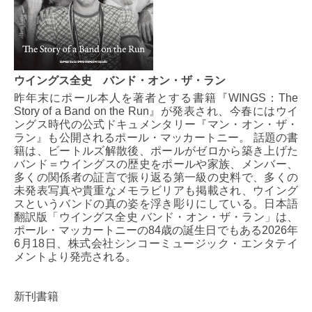
ウイングス全史 バンド・オン・ザ・ラン
昨年末にポール本人を著者とする書籍『WINGS：The
Story of a Band on the Run』が発表され、今春にはウイ
ングス時代の公式ドキュメンタリー『マン・オン・ザ・
ラン』も公開されるポール・マッカートニー。 話題の書
籍は、ビートルズ解散後、ポールがゼロから築き上げた
バンド＝ウイングスの歴史をポールや家族、メンバー、
多くの関係者の証言で振り返る第一級の史料で、多くの
未発表写真や貴重なメモラビリアも掲載され、ウイング
スというバンドの真の姿を浮き彫りにしている。日本語
翻訳版「ウイングス全史 バンド・オン・ザ・ラン」は、
ポール・マッカートニーの84歳の誕生日でもある2026年
6月18日、株式会社シンコーミュージック・エンタテイ
メントより発売される。
新刊書籍