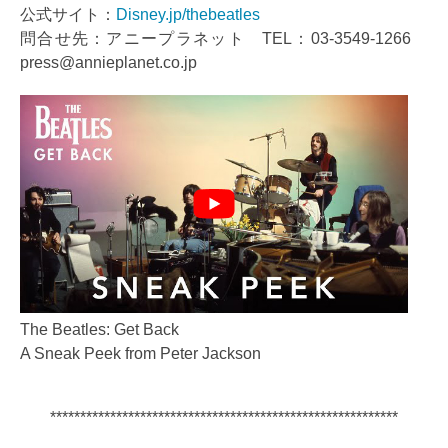
公式サイト：
Disney.jp/thebeatles
問合せ先：アニープラネット TEL：03-3549-1266
press@annieplanet.co.jp
The Beatles: Get Back
A Sneak Peek from Peter Jackson
**********************************************************