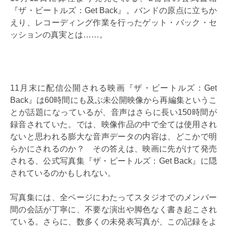
『ザ・ビートルズ：Get Back』。バンドの原点に立ちか
えり、レコーディング作業を行ったゲット・バック・セ
ッションの真実とは……。
11月末に配信公開される映画『ザ・ビートルズ：Get
Back』は60時間にも及ぶ未公開映像から再編集というこ
とが話題になっているが、音声はさらに長い150時間が
録音されていた。では、映像作品の中で全ては使用され
ないと思われる膨大な音声データの内容は、どこかで明
らかにされるのか？ その答えは、映画に先がけて発売
される、公式写真集『ザ・ビートルズ：Get Back』に隠
されているのかもしれない。
写真集には、全ページにわたってスタジオでのメンバー
間の会話が丁寧に、不要な演出や脚色なく書き起こされ
ている。さらに、数多くの未発表写真が、この記録をよ