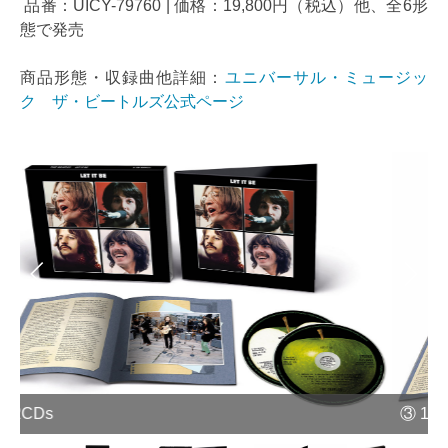
品番：UICY-79760 | 価格：19,800円（税込）他、全6形
態で発売
商品形態・収録曲他詳細：
ユニバーサル・ミュージッ
ク ザ・ビートルズ公式ページ
③ 1CD
④