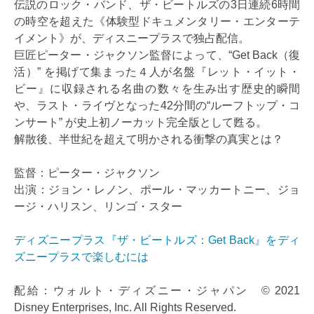
伝説のロック・バンド、ザ・ビートルズの3日連続6時間
の時空を超えた《体験型ドキュメンタリー・エンターテ
イメント》が、ディスニープラスで独占配信。
巨匠ピーター・ジャクソン監督によって、“Get Back（復
活）” を掲げて集まった４人が名盤『レット・イット・
ビー』に収録される名曲の数々を生み出す歴史的瞬間
や、ラスト・ライヴとなった42分間の“ルーフトップ・コ
ンサート” が史上初ノーカット完全版として甦る。
解散後、半世紀を超えて明かされる衝撃の真実とは？
監督：ピーター・ジャクソン
出演：ジョン・レノン、ポール・マッカートニー、ジョ
ージ・ハリスン、リンゴ・スター
ディズニープラス『ザ・ビートルズ：Get Back』をディ
ズニープラスで楽しむには
配給：ウォルト・ディズニー・ジャパン © 2021
Disney Enterprises, Inc. All Rights Reserved.