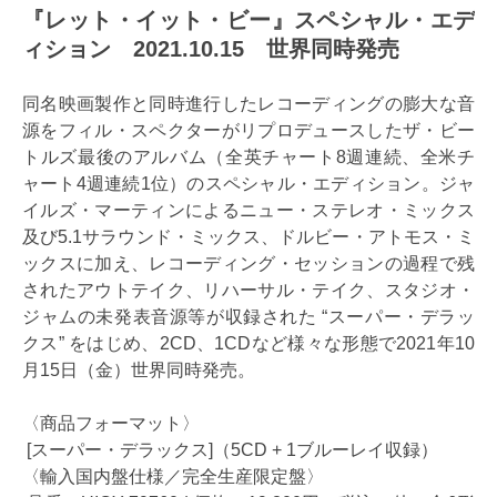
『レット・イット・ビー』スペシャル・エデ
ィション 2021.10.15 世界同時発売
同名映画製作と同時進行したレコーディングの膨大な音
源をフィル・スペクターがリプロデュースしたザ・ビー
トルズ最後のアルバム（全英チャート8週連続、全米チ
ャート4週連続1位）のスペシャル・エディション。ジャ
イルズ・マーティンによるニュー・ステレオ・ミックス
及び5.1サラウンド・ミックス、ドルビー・アトモス・ミ
ックスに加え、レコーディング・セッションの過程で残
されたアウトテイク、リハーサル・テイク、スタジオ・
ジャムの未発表音源等が収録された “スーパー・デラッ
クス” をはじめ、2CD、1CDなど様々な形態で2021年10
月15日（金）世界同時発売。
〈商品フォーマット〉
[スーパー・デラックス]（5CD + 1ブルーレイ収録）
〈輸入国内盤仕様／完全生産限定盤〉