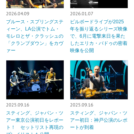
2026.04.09
2026.01.07
ブルース・スプリングステ
ビルボードライブが2025
ィーン、LA公演でトム・
年を振り返るシリーズ映像
モレロとザ・クラッシュの
で、6月に電撃来日を果た
「クランプダウン」をカヴ
したエリカ・バドゥの密着
ァー
映像を公開
2025.09.16
2025.09.16
スティング、ジャパン・ツ
スティング、ジャパン・ツ
アー東京公演初日をレポー
アー初日：神戸公演のレポ
ト！ セットリスト再現の
ートが到着