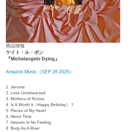
商品情報
ケイト・ル・ボン
『Michelangelo Dying』
Amazon Music（SEP 26 2025）
1. Jerome
2. Love Unrehearsed
3. Mothers of Riches
4. Is It Worth It（Happy Birthday）？
5. Pieces of My Heart
6. About Time
7. Heaven Is No Feeling
8. Body As A River