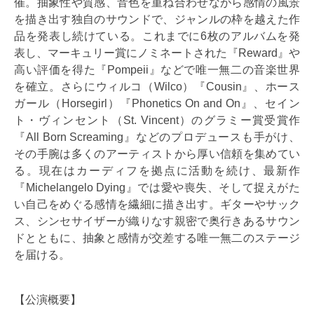
催。抽象性や質感、音色を重ね合わせながら感情の風景
を描き出す独自のサウンドで、ジャンルの枠を越えた作
品を発表し続けている。これまでに6枚のアルバムを発
表し、マーキュリー賞にノミネートされた『Reward』や
高い評価を得た『Pompeii』などで唯一無二の音楽世界
を確立。さらにウィルコ（Wilco）『Cousin』、ホース
ガール（Horsegirl）『Phonetics On and On』、セイン
ト・ヴィンセント（St. Vincent）のグラミー賞受賞作
『All Born Screaming』などのプロデュースも手がけ、
その手腕は多くのアーティストから厚い信頼を集めてい
る。現在はカーディフを拠点に活動を続け、最新作
『Michelangelo Dying』では愛や喪失、そして捉えがた
い自己をめぐる感情を繊細に描き出す。ギターやサック
ス、シンセサイザーが織りなす親密で奥行きあるサウン
ドとともに、抽象と感情が交差する唯一無二のステージ
を届ける。
【公演概要】