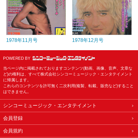
1978年11月号
1978年12月号
POWERED BY
当ページ内に掲載されておりますコンテンツ(動画、画像、音声、文章な
ど)の権利は、すべて株式会社シンコーミュージック・エンタテイメント
に帰属します。
これらのコンテンツを許可無く二次利用(複製、転載、販売など)すること
はできません。
シンコーミュージック・エンタテイメント
会員登録
会員規約