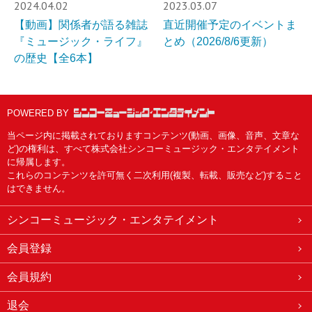
2024.04.02
2023.03.07
【動画】関係者が語る雑誌
直近開催予定のイベントま
『ミュージック・ライフ』
とめ（2026/8/6更新）
の歴史【全6本】
POWERED BY
当ページ内に掲載されておりますコンテンツ(動画、画像、音声、文章な
ど)の権利は、すべて株式会社シンコーミュージック・エンタテイメント
に帰属します。
これらのコンテンツを許可無く二次利用(複製、転載、販売など)すること
はできません。
シンコーミュージック・エンタテイメント
会員登録
会員規約
退会