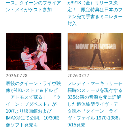
ース。クイーンのブライア
が9/18（金）リリース決
ン・メイがゲスト参加
定！ 限定特典は日本のフ
ァン宛て手書きミニレター
封入
2026.07.28
2026.07.27
最後のクイーン・ライヴ映
フレディ・マーキュリー在
像が4Kレストア＆ドルビ
籍時のステージを現存する
ーアトモスで蘇る！ 『ク
335公演の音源を元に詳解
イーン：ブダペスト』が
した追体験型ライヴ・デー
10/7より映画館および
タ読本『クイーン ライ
IMAX®︎にて公開、10/30映
ヴ・ファイル 1970-1986』
像ソフト発売も
9/15発売