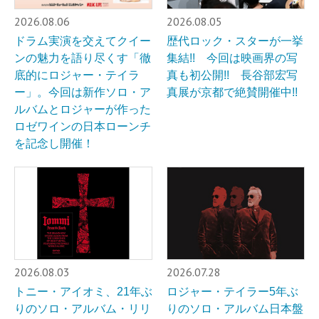
2026.08.06
2026.08.05
ドラム実演を交えてクイー
歴代ロック・スターが一挙
ンの魅力を語り尽くす「徹
集結!! 今回は映画界の写
底的にロジャー・テイラ
真も初公開!! 長谷部宏写
ー」。今回は新作ソロ・ア
真展が京都で絶賛開催中!!
ルバムとロジャーが作った
ロゼワインの日本ローンチ
を記念し開催！
2026.08.03
2026.07.28
トニー・アイオミ、21年ぶ
ロジャー・テイラー5年ぶ
りのソロ・アルバム・リリ
りのソロ・アルバム日本盤