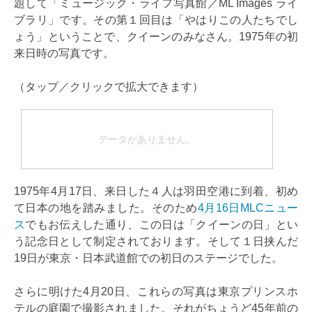
題して「ミュージック・ライフ写真館／ML Images ライ
ブラリ」です。その第１回目は「やはりこの人たちでし
ょう」ということで、クイーンのみなさん。1975年の初
来日時の写真です。
（タップ／クリックで拡大できます）
データがありません。
1975年4月17日、来日した４人は羽田空港に到着、初め
て日本の地を踏みました。そのため
4月16日MLCニュー
ス
でもお伝えした通り、この日は「クイーンの日」とい
う記念日として制定されております。そして１日挟んだ
19日が東京・日本武道館での初日のステージでした。
さらに明けた4月20日、これらの写真は東京プリンスホ
テルの庭園で撮影されました。それがちょうど45年前の