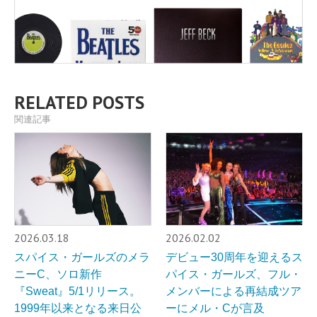
RELATED POSTS
関連記事
2026.03.18
2026.02.02
スパイス・ガールズのメラ
デビュー30周年を迎えるス
ニーC、ソロ新作
パイス・ガールズ、フル・
『Sweat』5/1リリース。
メンバーによる再結成ツア
1999年以来となる来日公
ーにメル・Cが言及