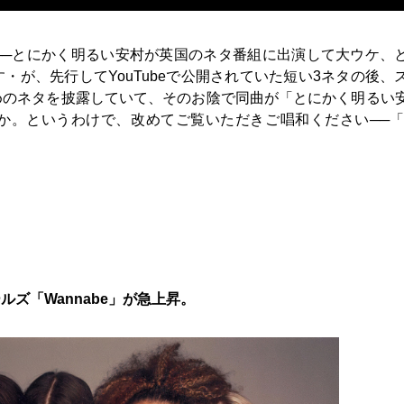
──とにかく明るい安村が英国のネタ番組に出演して大ウケ、
が、先行してYouTubeで公開されていた短い3ネタの後、
めのネタを披露していて、そのお陰で同曲が「とにかく明るい
。というわけで、改めてご覧いただきご唱和ください──「Do
〉
ズ「Wannabe」が急上昇。