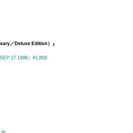
rsary／Deluxe Edition）』
EP 17 1996）¥1,800
入盤