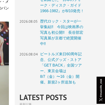
ン・メ
ーク・ディスク・ガイド
のバン
1966-1982』が8/10発売！
2026.08.05
歴代ロック・スターが一
挙集結!! 今回は映画界の
写真も初公開!! 長谷部宏
写真展が京都で絶賛開催
中!!
2026.08.04
ビートルズ来日60周年記
念、公式グッズ・ストア
「GET BACK」全国ツア
ー、東京会場は
8/7（金）〜16（金）開
催。新規2ヶ所追加も
LATEST POSTS
最新記事