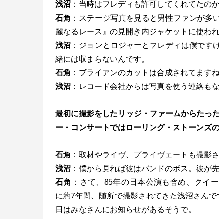
浅沼
：当時はフレディも許可してくれてたの
石角
：ステージ写真を見ると男性ファンが多
麗なるレース』の見開き内ジャケットに使わ
浅沼
：ジョンとロジャーとフレディは僕です
緒には収まらないんです。
石角
：ブライアンのカットは合成されてます
浅沼
：レコード会社からは写真を使う連絡も
最初に撮影をしたリッジ・ファームからたった
ー・コンサートではローリング・ストーンズの
石角
：取材やライヴ、プライヴェートも撮影
浅沼
：僕から見れば彼はバンドのボス。彼が先
石角
：さて、85年の日本公演も含め、クイ
に約7年間、随所で撮影されてきた浅沼さんで
日はみなさんにお知らせがあるそうで。