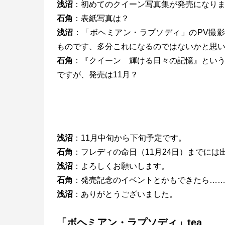
浅沼
：初めてのクイーン写真集が発売になり
石角
：表紙写真は？
浅沼
：「ボヘミアン・ラプソディ」のPV撮
ものです、多分これになるのではないかと思
石角
：『クイーン 輝ける日々の記憶』とい
ですが、発売は11月？
浅沼
：11月中旬から下旬予定です。
石角
：フレディの命日（11月24日）までには
浅沼
：よろしくお願いします。
石角
：発売記念のイベントとかもできたら…
浅沼
：ありがとうございました。
「ボヘミアン・ラプソディ」tea