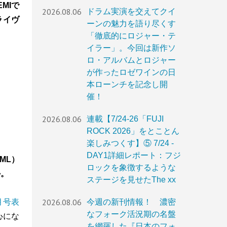
MIで
2026.08.06
ドラム実演を交えてクイ
ライヴ
ーンの魅力を語り尽くす
「徹底的にロジャー・テ
イラー」。今回は新作ソ
ロ・アルバムとロジャー
が作ったロゼワインの日
本ローンチを記念し開
催！
2026.08.06
連載【7/24-26「FUJI
ROCK 2026」をとことん
楽しみつくす】⑤ 7/24 -
DAY1詳細レポート：フジ
ML）
ロックを象徴するような
か。
ステージを見せたThe xx
2026.08.06
今週の新刊情報！ 濃密
9月号表
なフォーク活況期の名盤
心にな
を網羅した『日本のフォ