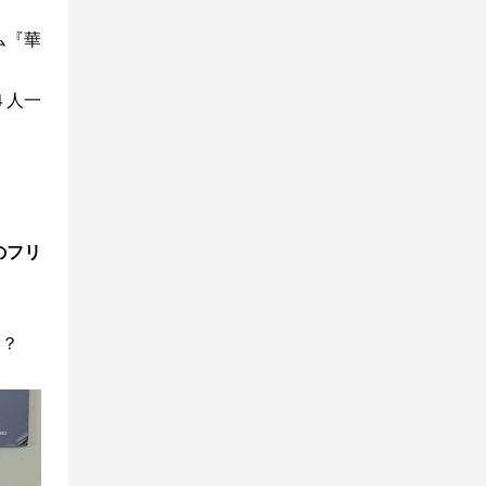
ム『華
４人一
のフリ
た？
。