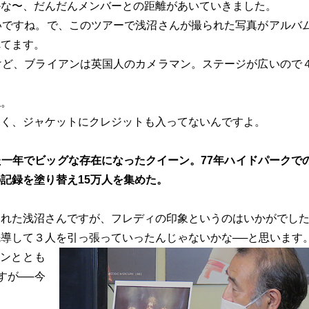
かな〜、だんだんメンバーとの距離があいていきました。
いですね。で、このツアーで浅沼さんが撮られた写真がアルバ
れてます。
けど、ブライアンは英国人のカメラマン。ステージが広いので
ね。
なく、ジャケットにクレジットも入ってないんですよ。
一年でビッグな存在になったクイーン。77年ハイドパークで
記録を塗り替え15万人を集めた。
された浅沼さんですが、フレディの印象というのはいかがでし
導して３人を引っ張っていったんじゃないかな──と思います
ーンととも
すが──今