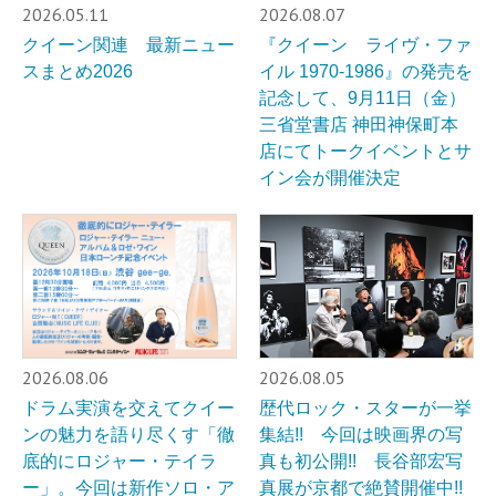
2026.05.11
2026.08.07
クイーン関連 最新ニュー
『クイーン ライヴ・ファ
スまとめ2026
イル 1970-1986』の発売を
記念して、9月11日（金）
三省堂書店 神田神保町本
店にてトークイベントとサ
イン会が開催決定
2026.08.06
2026.08.05
ドラム実演を交えてクイー
歴代ロック・スターが一挙
ンの魅力を語り尽くす「徹
集結!! 今回は映画界の写
底的にロジャー・テイラ
真も初公開!! 長谷部宏写
ー」。今回は新作ソロ・ア
真展が京都で絶賛開催中!!