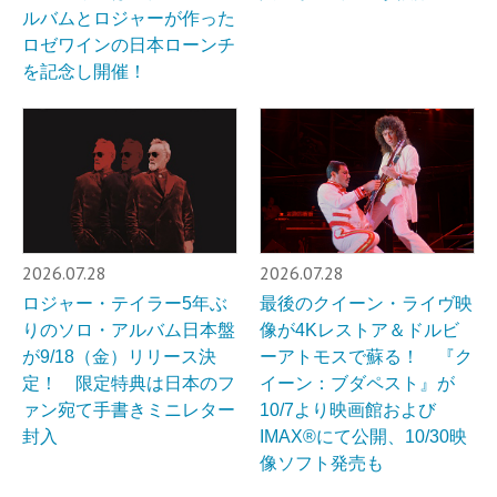
ルバムとロジャーが作った
ロゼワインの日本ローンチ
を記念し開催！
2026.07.28
2026.07.28
ロジャー・テイラー5年ぶ
最後のクイーン・ライヴ映
りのソロ・アルバム日本盤
像が4Kレストア＆ドルビ
が9/18（金）リリース決
ーアトモスで蘇る！ 『ク
定！ 限定特典は日本のフ
イーン：ブダペスト』が
ァン宛て手書きミニレター
10/7より映画館および
封入
IMAX®︎にて公開、10/30映
像ソフト発売も