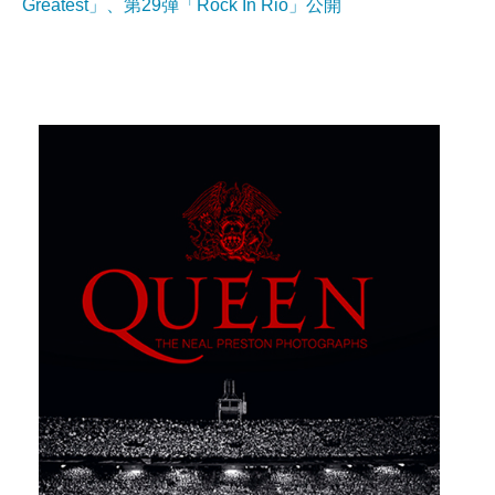
Greatest」、第29弾「Rock In Rio」公開