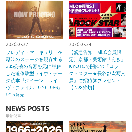
2026.07.27
2026.07.24
フレディ・マーキュリー在
【緊急告知・MLC会員限
籍時のステージを現存する
定】京都・美術館「えき」
335公演の音源を元に詳解
KYOTOで開催の「ロッ
した追体験型ライヴ・デー
ク・スター★長谷部宏写真
タ読本『クイーン ライ
展」ご招待券プレゼント！
ヴ・ファイル 1970-1986』
【7/28締切】
9/15発売
NEWS POSTS
最新記事