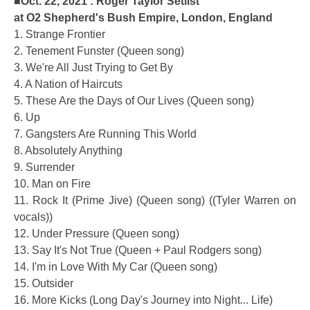
■Oct. 22, 2021 : Roger Taylor Setlist
at O2 Shepherd's Bush Empire, London, England
1. Strange Frontier
2. Tenement Funster (Queen song)
3. We're All Just Trying to Get By
4. A Nation of Haircuts
5. These Are the Days of Our Lives (Queen song)
6. Up
7. Gangsters Are Running This World
8. Absolutely Anything
9. Surrender
10. Man on Fire
11. Rock It (Prime Jive) (Queen song) ((Tyler Warren on
vocals))
12. Under Pressure (Queen song)
13. Say It's Not True (Queen + Paul Rodgers song)
14. I'm in Love With My Car (Queen song)
15. Outsider
16. More Kicks (Long Day's Journey into Night... Life)