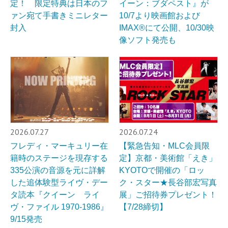
定！ 限定特典は日本のフ
イーン：ブダペスト』が
ァン宛て手書きミニレター
10/7より映画館および
封入
IMAX®︎にて公開、10/30映
像ソフト発売も
2026.07.27
2026.07.24
フレディ・マーキュリー在
【緊急告知・MLC会員限
籍時のステージを現存する
定】京都・美術館「えき」
335公演の音源を元に詳解
KYOTOで開催の「ロッ
した追体験型ライヴ・デー
ク・スター★長谷部宏写真
タ読本『クイーン ライ
展」ご招待券プレゼント！
ヴ・ファイル 1970-1986』
【7/28締切】
9/15発売