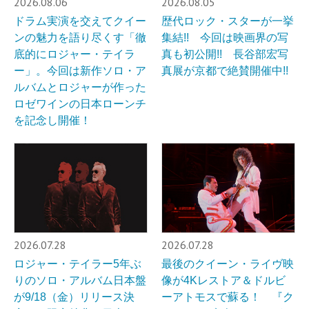
2026.08.06
2026.08.05
ドラム実演を交えてクイー
歴代ロック・スターが一挙
ンの魅力を語り尽くす「徹
集結!! 今回は映画界の写
底的にロジャー・テイラ
真も初公開!! 長谷部宏写
ー」。今回は新作ソロ・ア
真展が京都で絶賛開催中!!
ルバムとロジャーが作った
ロゼワインの日本ローンチ
を記念し開催！
2026.07.28
2026.07.28
ロジャー・テイラー5年ぶ
最後のクイーン・ライヴ映
りのソロ・アルバム日本盤
像が4Kレストア＆ドルビ
が9/18（金）リリース決
ーアトモスで蘇る！ 『ク