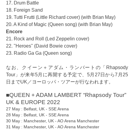
17. Drum Battle
18. Foreign Sand
19. Tutti Frutti (Little Richard cover) (with Brian May)
20. A Kind of Magic (Queen song) (with Brian May)
Encore
21. Rock and Roll (Led Zeppelin cover)
22. "Heroes" (David Bowie cover)
23. Radio Ga Ga (Queen song)
なお、クイーン＋アダム・ランバートの「Rhapsody
Tour」が来年5月に再開する予定で、5月27日から7月25
日までUK／ヨーロッパ・ツアーが行なわれます。
■QUEEN + ADAM LAMBERT “Rhapsody Tour”
UK & EUROPE 2022
27 May : Belfast, UK - SSE Arena
28 May : Belfast, UK - SSE Arena
30 May : Manchester, UK - AO Arena Manchester
31 May : Manchester, UK - AO Arena Manchester