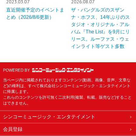
2023.03.07
2026.08.07
直近開催予定のイベントま
ザ・バングルズのスザン
とめ（2026/8/6更新）
ナ・ホフス、14年ぶりのス
タジオ・オリジナル・アル
バム『The List』を9月にリ
リース。ルーファス・ウェ
インライト等ゲスト多数
POWERED BY
当ページ内に掲載されておりますコンテンツ(動画、画像、音声、文章な
ど)の権利は、すべて株式会社シンコーミュージック・エンタテイメント
に帰属します。
これらのコンテンツを許可無く二次利用(複製、転載、販売など)すること
はできません。
シンコーミュージック・エンタテイメント
会員登録