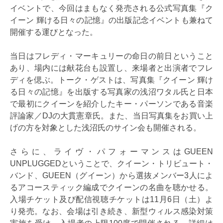
イベントで、今回はまもなく発売される公式写真集『ク
イーン 輝ける日々の記憶』の出版記念イベントも兼ねて
開催する運びとなった。
当日はフレディ・マーキュリーの命日の前日ということ
あり、場内には献花台も設置し、来場者と出演者でフレ
ディを偲ぶ。トーク・ゲストは、写真集『クイーン 輝け
る日々の記憶』を出版する写真家の浅沼ワタル氏と日本
で最初にクイーンを紹介したキー・パーソンである音楽
評論家／DJの大貫憲章氏。また、当日写真集をお買い上
げの方を対象とした浅沼氏のサイン会も開催される。
さらに、ライヴ・パフォーマンスはGUEEN
UNPLUGGEDということで、クイーン・トリビュート・
バンド、GUEEN（グイーン）から選抜メンバー3人によ
るアコースティック編成でクイーンの名曲を聴かせる。
入場チケット及び配信視聴チケットは11月6日（土）よ
り発売。なお、会場は引き続き、新型ウィルス感染対策