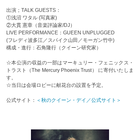
出演；TALK GUESTS：
①浅沼 ワタル (写真家)
②大貫 憲章（音楽評論家/DJ）
LIVE PERFORMANCE：GUEEN UNPLUGGED
(フレディ波多江／スパイク山田／モーガン竹中)
構成・進行：石角隆行（クイーン研究家）
☆本公演の収益の一部はマーキュリー・フェニックス・
トラスト（The Mercury Phoenix Trust） に寄付いたしま
す。
☆当日は会場ロビーに献花台の設置を予定。
公式サイト：
＜秋のクイーン・デイ／公式サイト＞