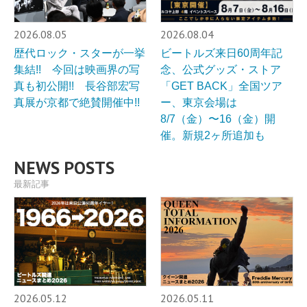
2026.08.05
2026.08.04
歴代ロック・スターが一挙
ビートルズ来日60周年記
集結!! 今回は映画界の写
念、公式グッズ・ストア
真も初公開!! 長谷部宏写
「GET BACK」全国ツア
真展が京都で絶賛開催中!!
ー、東京会場は
8/7（金）〜16（金）開
催。新規2ヶ所追加も
NEWS POSTS
最新記事
2026.05.12
2026.05.11