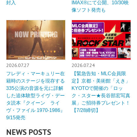
封入
IMAX®︎にて公開、10/30映
像ソフト発売も
2026.07.27
2026.07.24
フレディ・マーキュリー在
【緊急告知・MLC会員限
籍時のステージを現存する
定】京都・美術館「えき」
335公演の音源を元に詳解
KYOTOで開催の「ロッ
した追体験型ライヴ・デー
ク・スター★長谷部宏写真
タ読本『クイーン ライ
展」ご招待券プレゼント！
ヴ・ファイル 1970-1986』
【7/28締切】
9/15発売
NEWS POSTS