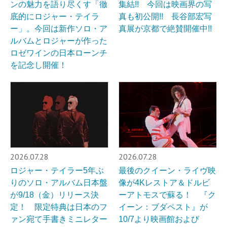
ンの魅力を語り尽くす「徹
集結!! 今回は映画界の写
底的にロジャー・テイラ
真も初公開!! 長谷部宏写
ー」。今回は新作ソロ・ア
真展が京都で絶賛開催中!!
ルバムとロジャーが作った
ロゼワインの日本ローンチ
を記念し開催！
2026.07.28
2026.07.28
ロジャー・テイラー5年ぶ
最後のクイーン・ライヴ映
りのソロ・アルバム日本盤
像が4Kレストア＆ドルビ
が9/18（金）リリース決
ーアトモスで蘇る！ 『ク
定！ 限定特典は日本のフ
イーン：ブダペスト』が
ァン宛て手書きミニレター
10/7より映画館および