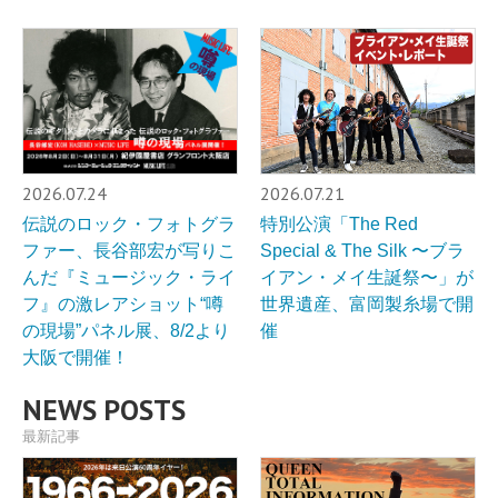
2026.07.24
2026.07.21
伝説のロック・フォトグラ
特別公演「The Red
ファー、長谷部宏が写りこ
Special & The Silk 〜ブラ
んだ『ミュージック・ライ
イアン・メイ生誕祭〜」が
フ』の激レアショット“噂
世界遺産、富岡製糸場で開
の現場”パネル展、8/2より
催
大阪で開催！
NEWS POSTS
最新記事