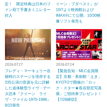
定！ 限定特典は日本のフ
イーン：ブダペスト』が
ァン宛て手書きミニレター
10/7より映画館および
封入
IMAX®︎にて公開、10/30映
像ソフト発売も
2026.07.27
2026.07.24
フレディ・マーキュリー在
【緊急告知・MLC会員限
籍時のステージを現存する
定】京都・美術館「えき」
335公演の音源を元に詳解
KYOTOで開催の「ロッ
した追体験型ライヴ・デー
ク・スター★長谷部宏写真
タ読本『クイーン ライ
展」ご招待券プレゼント！
ヴ・ファイル 1970-1986』
【7/28締切】
9/15発売