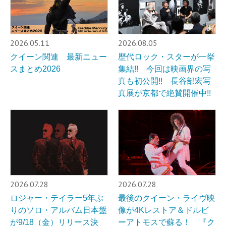
2026.05.11
2026.08.05
クイーン関連 最新ニュー
歴代ロック・スターが一挙
スまとめ2026
集結!! 今回は映画界の写
真も初公開!! 長谷部宏写
真展が京都で絶賛開催中!!
2026.07.28
2026.07.28
ロジャー・テイラー5年ぶ
最後のクイーン・ライヴ映
りのソロ・アルバム日本盤
像が4Kレストア＆ドルビ
が9/18（金）リリース決
ーアトモスで蘇る！ 『ク