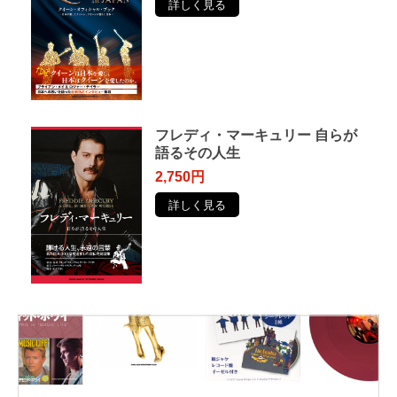
詳しく見る
フレディ・マーキュリー ⾃らが
語るその⼈⽣
2,750円
詳しく見る