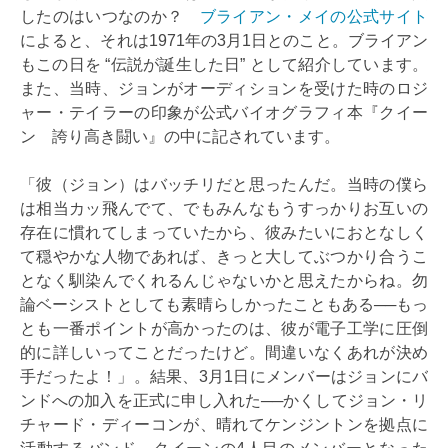
したのはいつなのか？
ブライアン・メイの公式サイト
によると、それは1971年の3月1日とのこと。ブライアン
もこの日を “伝説が誕生した日” として紹介しています。
また、当時、ジョンがオーディションを受けた時のロジ
ャー・テイラーの印象が公式バイオグラフィ本『クイー
ン 誇り高き闘い』の中に記されています。
「彼（ジョン）はバッチリだと思ったんだ。当時の僕ら
は相当カッ飛んでて、でもみんなもうすっかりお互いの
存在に慣れてしまっていたから、彼みたいにおとなしく
て穏やかな人物であれば、きっと大してぶつかり合うこ
となく馴染んでくれるんじゃないかと思えたからね。勿
論ベーシストとしても素晴らしかったこともある──もっ
とも一番ポイントが高かったのは、彼が電子工学に圧倒
的に詳しいってことだったけど。間違いなくあれが決め
手だったよ！」。結果、3月1日にメンバーはジョンにバ
ンドへの加入を正式に申し入れた──かくしてジョン・リ
チャード・ディーコンが、晴れてケンジントンを拠点に