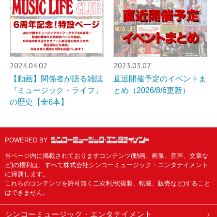
2024.04.02
2023.03.07
【動画】関係者が語る雑誌
直近開催予定のイベントま
『ミュージック・ライフ』
とめ（2026/8/6更新）
の歴史【全6本】
POWERED BY
当ページ内に掲載されておりますコンテンツ(動画、画像、音声、文章な
ど)の権利は、すべて株式会社シンコーミュージック・エンタテイメント
に帰属します。
これらのコンテンツを許可無く二次利用(複製、転載、販売など)すること
はできません。
シンコーミュージック・エンタテイメント